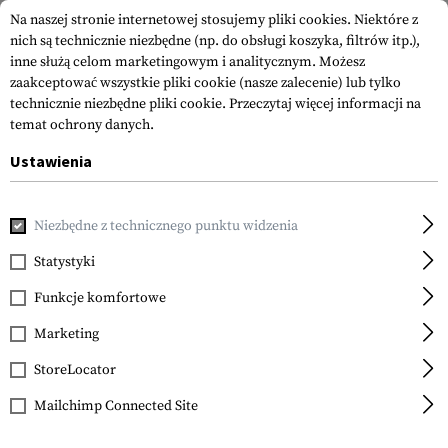
Na naszej stronie internetowej stosujemy pliki cookies. Niektóre z
nich są technicznie niezbędne (np. do obsługi koszyka, filtrów itp.),
inne służą celom marketingowym i analitycznym. Możesz
zaakceptować wszystkie pliki cookie (nasze zalecenie) lub tylko
technicznie niezbędne pliki cookie.
Przeczytaj więcej informacji na
temat ochrony danych.
Ustawienia
Strona główna
Odzież
Shirts
Koszule Polowe
Raider 
Niezbędne z technicznego punktu widzenia
Clawgear
Raider Field Shirt MK V
Statystyki
ATS Flex
Funkcje komfortowe
Marketing
StoreLocator
Mailchimp Connected Site