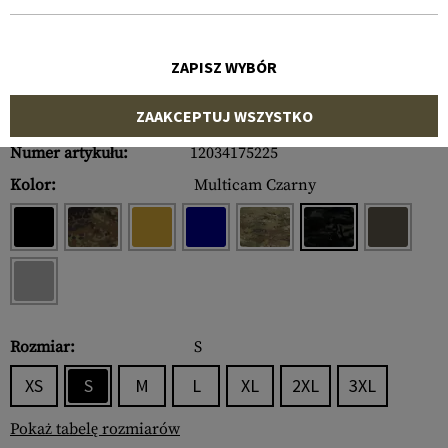
ZAPISZ WYBÓR
ZAAKCEPTUJ WSZYSTKO
Numer artykułu:
12034175225
Kolor:
Multicam Czarny
Rozmiar:
S
XS
S
M
L
XL
2XL
3XL
Pokaż tabelę rozmiarów