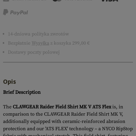
14-dniowa polityka zwrotów
Bezpłatnie
Wysyłka
z koszyka 299,00 €
Dostawy poczty polowej
Opis
Brief Description
The
CLAWGEAR Raider Field Shirt MK V ATS Flex
is, in
comparison to the CLAWGEAR Raider Field Shirt MK V,
additionally equipped with ceramic-reinforced abrasion
protection and our 'ATS FLEX' technology – a NYCO RipStop