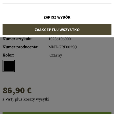
ZAPISZ WYBÓR
ZAAKCEPTUJ WSZYSTKO
Numer artykułu:
10236106000
Numer producenta:
MNT-GRP002SQ
Kolor:
Czarny
86,90 €
z VAT, plus koszty wysyłki