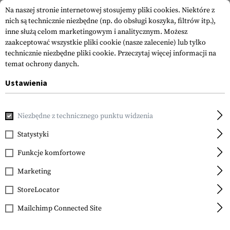
Na naszej stronie internetowej stosujemy pliki cookies. Niektóre z
nich są technicznie niezbędne (np. do obsługi koszyka, filtrów itp.),
inne służą celom marketingowym i analitycznym. Możesz
zaakceptować wszystkie pliki cookie (nasze zalecenie) lub tylko
technicznie niezbędne pliki cookie.
Przeczytaj więcej informacji na
temat ochrony danych.
Ustawienia
Strona główna
Akcesoria do Broni
Chwyty
Chwyty Przed
Niezbędne z technicznego punktu widzenia
Leapers
QD Foldable Metal
Statystyki
Foregrip
Funkcje komfortowe
Marketing
StoreLocator
Mailchimp Connected Site