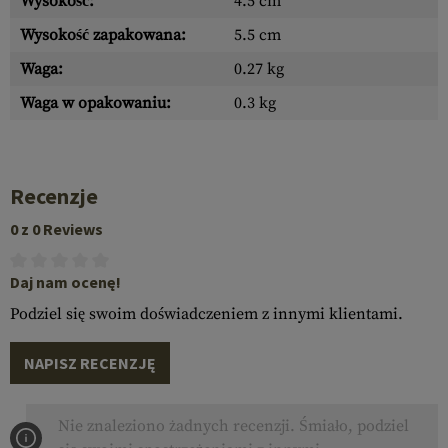
Wysokość:
4.5 cm
Wysokość zapakowana:
5.5 cm
Waga:
0.27 kg
Waga w opakowaniu:
0.3 kg
Recenzje
0 z 0 Reviews
Daj nam ocenę!
Podziel się swoim doświadczeniem z innymi klientami.
NAPISZ RECENZJĘ
Nie znaleziono żadnych recenzji. Śmiało, podziel