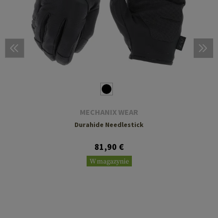
MECHANIX WEAR
Durahide Needlestick
81,90 €
W magazynie