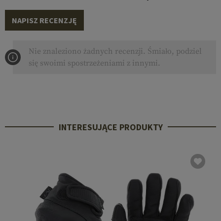
NAPISZ RECENZJĘ
Nie znaleziono żadnych recenzji. Śmiało, podziel
się swoimi spostrzeżeniami z innymi.
INTERESUJĄCE PRODUKTY