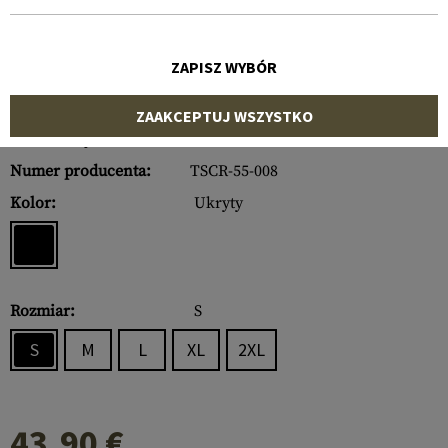
ZAPISZ WYBÓR
ZAAKCEPTUJ WSZYSTKO
Numer artykułu:
10536306825
Numer producenta:
TSCR-55-008
Kolor:
Ukryty
Rozmiar:
S
S
M
L
XL
2XL
43,90 €