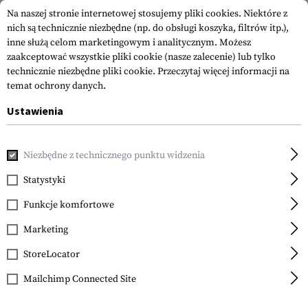
Na naszej stronie internetowej stosujemy pliki cookies. Niektóre z
nich są technicznie niezbędne (np. do obsługi koszyka, filtrów itp.),
inne służą celom marketingowym i analitycznym. Możesz
zaakceptować wszystkie pliki cookie (nasze zalecenie) lub tylko
technicznie niezbędne pliki cookie.
Przeczytaj więcej informacji na
temat ochrony danych.
Ustawienia
Strona główna
Odzież
Rękawice
Antyprzecięciowe i Ant
Niezbędne z technicznego punktu widzenia
Mechanix Wear
Pursuit D5
Statystyki
Funkcje komfortowe
Marketing
StoreLocator
Mailchimp Connected Site