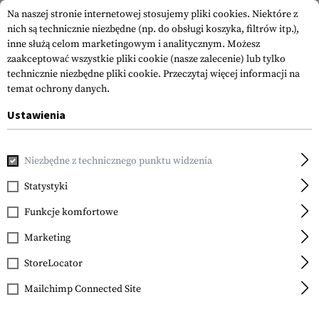
Na naszej stronie internetowej stosujemy pliki cookies. Niektóre z
nich są technicznie niezbędne (np. do obsługi koszyka, filtrów itp.),
inne służą celom marketingowym i analitycznym. Możesz
zaakceptować wszystkie pliki cookie (nasze zalecenie) lub tylko
technicznie niezbędne pliki cookie.
Przeczytaj więcej informacji na
temat ochrony danych.
Ustawienia
Strona główna
Sprzęt
Kamizelki Chest Rig
Kamizelki C
Niezbędne z technicznego punktu widzenia
Warrior
Pathfinder Chest Rig
Statystyki
Funkcje komfortowe
Marketing
StoreLocator
Mailchimp Connected Site