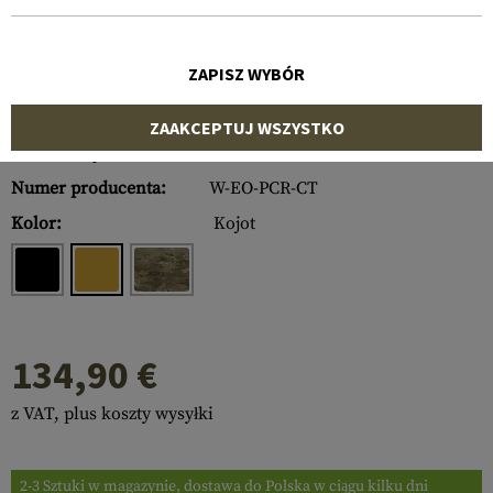
ZAPISZ WYBÓR
ZAAKCEPTUJ WSZYSTKO
Numer artykułu:
10522130100
Numer producenta:
W-EO-PCR-CT
Kolor:
Kojot
134,90 €
z VAT, plus koszty wysyłki
2-3 Sztuki w magazynie, dostawa do Polska w ciągu kilku dni