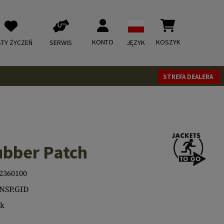
KONTO
KOSZYK
STY ŻYCZEŃ
SERWIS
JĘZYK
STREFA DEALERA
bber Patch
2360100
NSP.GID
sk