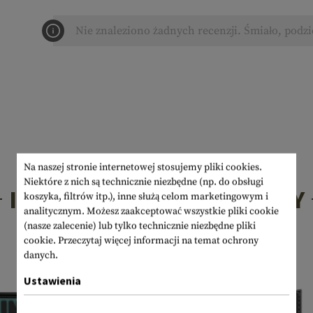
Nie znaleziono żadnych recenzji. Śmiało, podzi
Na naszej stronie internetowej stosujemy pliki cookies.
Niektóre z nich są technicznie niezbędne (np. do obsługi
INTERESUJĄCE PRODUKTY
koszyka, filtrów itp.), inne służą celom marketingowym i
analitycznym. Możesz zaakceptować wszystkie pliki cookie
(nasze zalecenie) lub tylko technicznie niezbędne pliki
cookie.
Przeczytaj więcej informacji na temat ochrony
danych.
Ustawienia