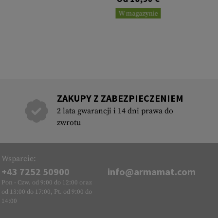
W magazynie
ZAKUPY Z ZABEZPIECZENIEM
2 lata gwarancji i 14 dni prawa do
zwrotu
Wsparcie:
+43 7252 50900
info@armamat.com
Pon - Czw. od 9:00 do 12:00 oraz
od 13:00 do 17:00, Pt. od 9:00 do
14:00