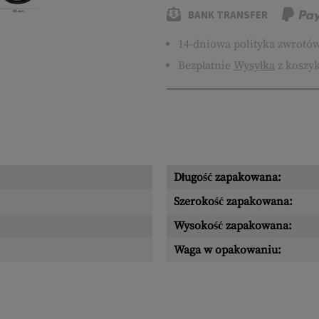
BANK TRANSFER
14-dniowa polityka zwrotó
Bezpłatnie
Wysyłka
z koszyk
Długość zapakowana:
Szerokość zapakowana:
Wysokość zapakowana:
Waga w opakowaniu: