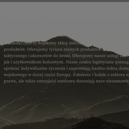
O NAS
armamat.com to wojskowy sklep internetowy dla Europy z bard
produktów. Oferujemy tysiące różnych produktów z zakresu spr
taktycznego i akcesoriów do broni. Oferujemy nasze usługi zar
jak i użytkownikom końcowym. Nasze centra logistyczne poma
spełniać indywidualne życzenia i zapewniają bardzo dobrą dost
wojskowego w dużej części Europy. Żołnierze i ludzie z sektora
prawa, ale także entuzjaści outdooru doceniają nasz niesamowi