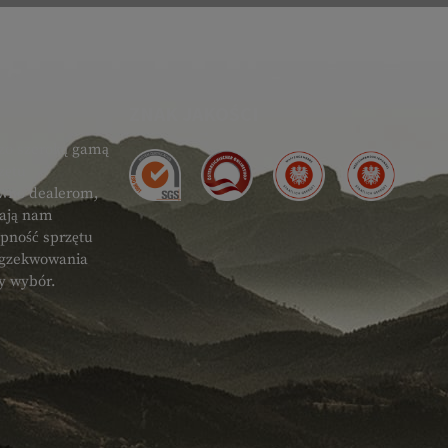
ZNAK JAKOŚCI
zo szeroką gamą
zętu
ówno dealerom,
gają nam
ępność sprzętu
 egzekwowania
ty wybór.