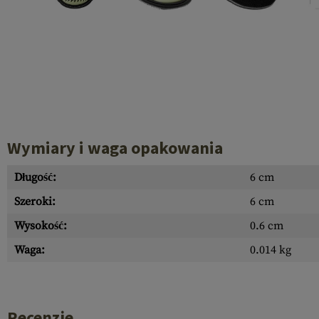
Recoil Parts
Cleaning Brushes
Case Deflectors
Cleaning Kits
Lufy
Bloki Gazowe
Dust Covers
Wymiary i waga opakowania
Akcesoria
Długość:
6 cm
Szeroki:
6 cm
Wysokość:
0.6 cm
Waga:
0.014 kg
Recenzje