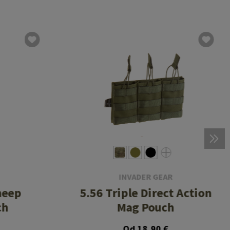
INVADER GEAR
heep
5.56 Triple Direct Action
ch
Mag Pouch
Od 18,90 €