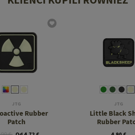
JTG
JTG
oactive Rubber
Little Black S
Patch
Rubber Pat
,90 €
Od 4,72 €
4,90 €