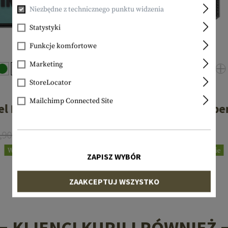
Niezbędne z technicznego punktu widzenia
Statystyki
Funkcje komfortowe
Marketing
StoreLocator
JTG
JTG
Mailchimp Connected Site
del Rubber Patch
SOF Skull Rubbe
,90 €
Od 3,12 €
4,90 €
W magazynie
W magazynie
ZAPISZ WYBÓR
ZAAKCEPTUJ WSZYSTKO
KLIENCI KUPILI RÓWNIEŻ