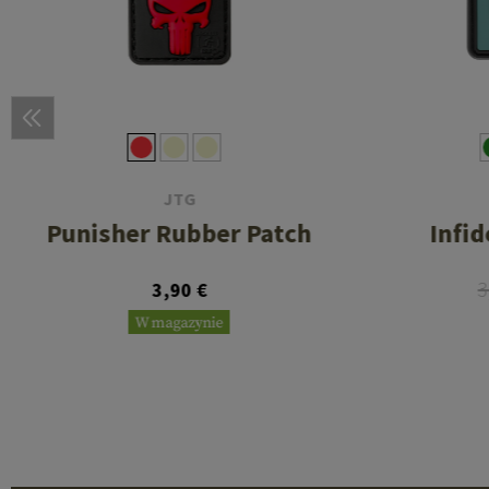
JTG
Punisher Rubber Patch
Infi
3
3,90 €
W magazynie