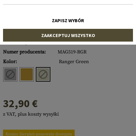
ZAPISZ WYBÓR
ZAAKCEPTUJ WSZYSTKO
Numer artykułu:
10411720200
Numer producenta:
MAG519-RGR
Kolor:
Ranger Green
32,90 €
z VAT, plus koszty wysyłki
Koniec Sierpień ponownie dostępny