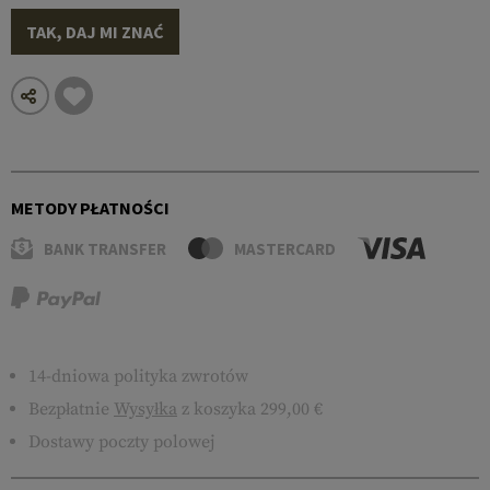
TAK, DAJ MI ZNAĆ
METODY PŁATNOŚCI
BANK TRANSFER
MASTERCARD
14-dniowa polityka zwrotów
Bezpłatnie
Wysyłka
z koszyka 299,00 €
Dostawy poczty polowej