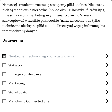
Na naszej stronie internetowej stosujemy pliki cookies. Niektóre z
nich są technicznie niezbędne (np. do obsługi koszyka, filtrów itp.),
inne służą celom marketingowym i analitycznym. Możesz
zaakceptować wszystkie pliki cookie (nasze zalecenie) lub tylko
technicznie niezbędne pliki cookie.
Przeczytaj więcej informacji na
temat ochrony danych.
Ustawienia
Strona główna
Sprzęt
Slings
Sling Parts
MS1 MS4 Ada
Niezbędne z technicznego punktu widzenia
Magpul
MS1 MS4 Adapter
Statystyki
Funkcje komfortowe
Marketing
StoreLocator
Mailchimp Connected Site