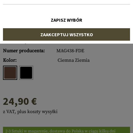
ZAPISZ WYBÓR
ZAAKCEPTUJ WSZYSTKO
Numer artykułu:
10293430900
Numer producenta:
MAG438-FDE
Kolor:
Ciemna Ziemia
24,90 €
z VAT, plus koszty wysyłki
2-3 Sztuki w magazynie, dostawa do Polska w ciągu kilku dni