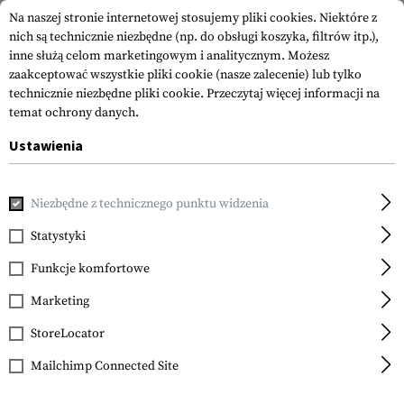
Na naszej stronie internetowej stosujemy pliki cookies. Niektóre z
nich są technicznie niezbędne (np. do obsługi koszyka, filtrów itp.),
inne służą celom marketingowym i analitycznym. Możesz
zaakceptować wszystkie pliki cookie (nasze zalecenie) lub tylko
technicznie niezbędne pliki cookie.
Przeczytaj więcej informacji na
temat ochrony danych.
Ustawienia
Strona główna
Akcesoria do Broni
Chwyty
Chwyty Pisto
Niezbędne z technicznego punktu widzenia
Magpul
MOE-K Grip
Statystyki
Funkcje komfortowe
Marketing
StoreLocator
Mailchimp Connected Site