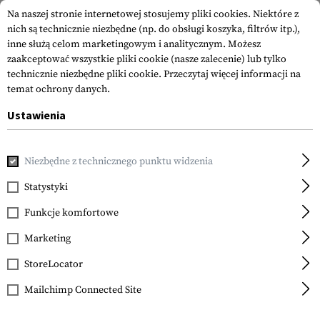
Na naszej stronie internetowej stosujemy pliki cookies. Niektóre z
nich są technicznie niezbędne (np. do obsługi koszyka, filtrów itp.),
inne służą celom marketingowym i analitycznym. Możesz
zaakceptować wszystkie pliki cookie (nasze zalecenie) lub tylko
technicznie niezbędne pliki cookie.
Przeczytaj więcej informacji na
temat ochrony danych.
Ustawienia
Strona główna
Akcesoria do Broni
Chwyty
Chwyty Pisto
Niezbędne z technicznego punktu widzenia
Magpul
MOE AK+ Grip
Statystyki
Funkcje komfortowe
Marketing
StoreLocator
Mailchimp Connected Site