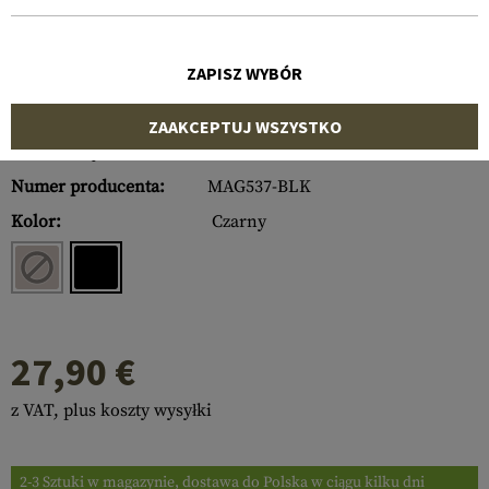
ZAPISZ WYBÓR
ZAAKCEPTUJ WSZYSTKO
Numer artykułu:
10503206000
Numer producenta:
MAG537-BLK
Kolor:
Czarny
27,90 €
z VAT, plus koszty wysyłki
2-3 Sztuki w magazynie, dostawa do Polska w ciągu kilku dni