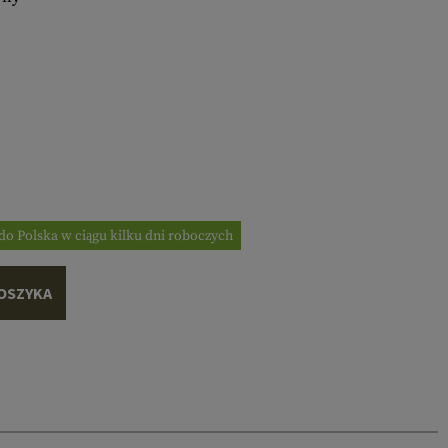
do Polska w ciągu kilku dni roboczych
OSZYKA