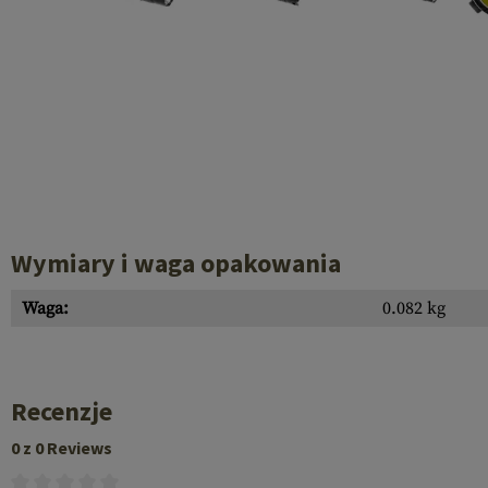
Recoil Parts
Cleaning Brushes
Case Deflectors
Cleaning Kits
Lufy
Bloki Gazowe
Dust Covers
Akcesoria
Wymiary i waga opakowania
Waga:
0.082 kg
Recenzje
0 z 0 Reviews