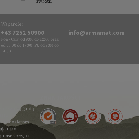
zwrotu
Wsparcie:
+43 7252 50900
info@armamat.com
Pon - Czw. od 9:00 do 12:00 oraz
od 13:00 do 17:00, Pt. od 9:00 do
14:00
ZNAK JAKOŚCI
zo szeroką gamą
zętu
ówno dealerom,
gają nam
ępność sprzętu