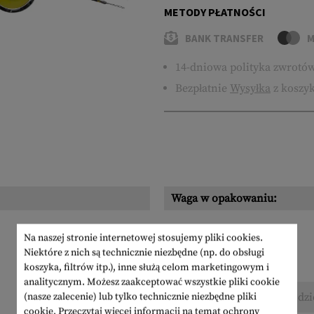
METODY PŁATNOŚCI
BANK TRANSFER
M
14-dniowa polityka zwrotó
Bezpłatnie
Wysyłka
z koszyk
Waga w opakowaniu:
Na naszej stronie internetowej stosujemy pliki cookies.
Niektóre z nich są technicznie niezbędne (np. do obsługi
koszyka, filtrów itp.), inne służą celom marketingowym i
analitycznym. Możesz zaakceptować wszystkie pliki cookie
Nie znaleziono żadnych recenzji. Śmiało, podzi
(nasze zalecenie) lub tylko technicznie niezbędne pliki
cookie.
Przeczytaj więcej informacji na temat ochrony