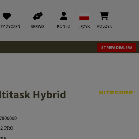
KONTO
KOSZYK
STY ŻYCZEŃ
SERWIS
JĘZYK
STREFA DEALERA
titask Hybrid
7806000
2 PRO
rny