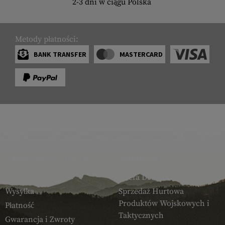
2-3 dni w ciągu Polska
Metody płatności:
BANK TRANSFER
MASTERCARD
OBSŁUGA KLIENTA
ARMAMAT
Kontakt
Strefa Dealera
Wysyłka
Sprzedaż Hurtowa
Produktów Wojskowych i
Płatność
Taktycznych
Gwarancja i Zwroty