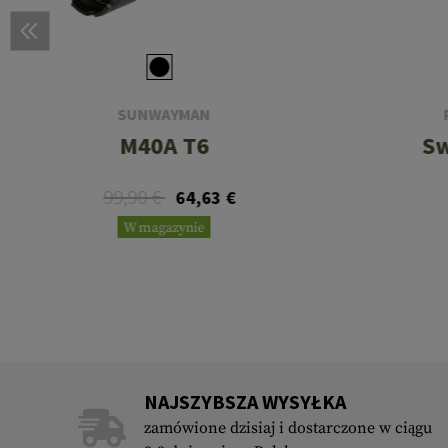
SUNWAYMAN
M40A T6
Sw
99,90 €
64,63 €
W magazynie
NAJSZYBSZA WYSYŁKA
zamówione dzisiaj i dostarczone w ciągu