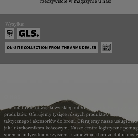
rzeczywiście w magazynie u nas!
Wysyłka:
ON-SITE COLLECTION FROM THE ARMS DEALER
O NAS
armamat.com to wojskowy sklep internetowy dla Europy z bard
produktów. Oferujemy tysiące różnych produktów z zakresu spr
taktycznego i akcesoriów do broni. Oferujemy nasze usługi zar
jak i użytkownikom końcowym. Nasze centra logistyczne poma
spełniać indywidualne życzenia i zapewniają bardzo dobrą dost