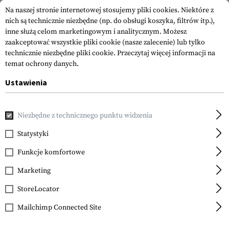
Na naszej stronie internetowej stosujemy pliki cookies. Niektóre z
nich są technicznie niezbędne (np. do obsługi koszyka, filtrów itp.),
inne służą celom marketingowym i analitycznym. Możesz
zaakceptować wszystkie pliki cookie (nasze zalecenie) lub tylko
technicznie niezbędne pliki cookie.
Przeczytaj więcej informacji na
temat ochrony danych.
Ustawienia
Strona główna
Akcesoria do Broni
Celowniki
Mechaniczn
Niezbędne z technicznego punktu widzenia
Magpul
MBUS Pro LR Adjustable
Statystyki
Rear Sight
Funkcje komfortowe
Marketing
StoreLocator
Mailchimp Connected Site