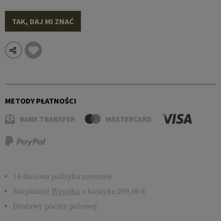
TAK, DAJ MI ZNAĆ
METODY PŁATNOŚCI
BANK TRANSFER
MASTERCARD
14-dniowa polityka zwrotów
Bezpłatnie
Wysyłka
z koszyka 299,00 €
Dostawy poczty polowej