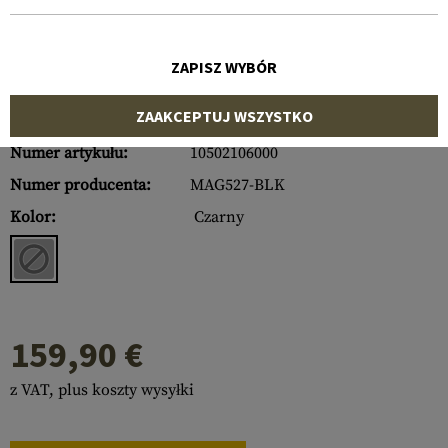
ZAPISZ WYBÓR
ZAAKCEPTUJ WSZYSTKO
Numer artykułu:
10502106000
Numer producenta:
MAG527-BLK
Kolor:
Czarny
159,90 €
z VAT, plus koszty wysyłki