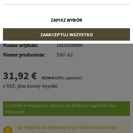
ZAPISZ WYBÓR
ZAAKCEPTUJ WSZYSTKO
Numer artykułu:
10525100000
Numer producenta:
TAU-A2
31,92 €
39,90 €
(20% zapisane)
z VAT, plus koszty wysyłki
2-3 Sztuki w magazynie, dostawa do Polska w ciągu kilku dni
roboczych
Ze względu na wybrany kraj i inne warunki nie