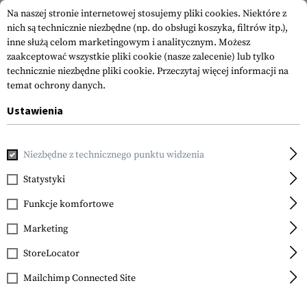
Na naszej stronie internetowej stosujemy pliki cookies. Niektóre z
nich są technicznie niezbędne (np. do obsługi koszyka, filtrów itp.),
inne służą celom marketingowym i analitycznym. Możesz
zaakceptować wszystkie pliki cookie (nasze zalecenie) lub tylko
technicznie niezbędne pliki cookie.
Przeczytaj więcej informacji na
temat ochrony danych.
Ustawienia
Strona główna
Akcesoria do Broni
Magazynki
Magazynki
Niezbędne z technicznego punktu widzenia
Promag
Magazine Taurus PT-92
Statystyki
9mm 20rds
Funkcje komfortowe
Marketing
StoreLocator
Mailchimp Connected Site