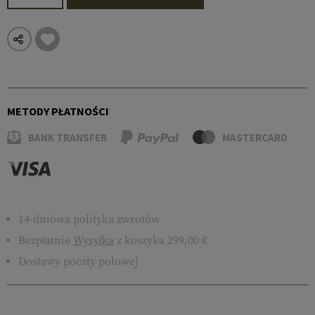
METODY PŁATNOŚCI
BANK TRANSFER
MASTERCARD
14-dniowa polityka zwrotów
Bezpłatnie
Wysyłka
z koszyka 299,00 €
Dostawy poczty polowej