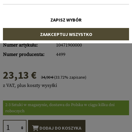
ZAPISZ WYBÓR
ZAAKCEPTUJ WSZYSTKO
Numer artykułu:
10471900000
Numer producenta:
4499
23,13 €
34,90 €
(33.72% zapisane)
z VAT, plus koszty wysyłki
2-3 Sztuki w magazynie, dostawa do Polska w ciągu kilku dni
roboczych
DODAJ DO KOSZYKA