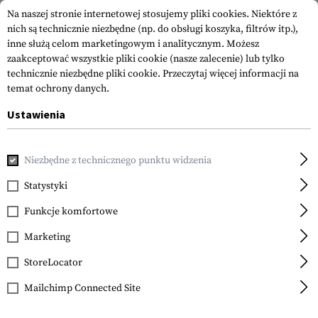
Na naszej stronie internetowej stosujemy pliki cookies. Niektóre z
nich są technicznie niezbędne (np. do obsługi koszyka, filtrów itp.),
inne służą celom marketingowym i analitycznym. Możesz
zaakceptować wszystkie pliki cookie (nasze zalecenie) lub tylko
technicznie niezbędne pliki cookie.
Przeczytaj więcej informacji na
temat ochrony danych.
Ustawienia
Strona główna
Akcesoria do Broni
Magazynki
Magazynki
Niezbędne z technicznego punktu widzenia
Glock
Magazine for Glock 38
Statystyki
.45 GAP 8rds
Funkcje komfortowe
Marketing
StoreLocator
Mailchimp Connected Site