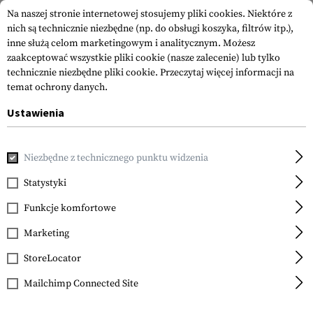
Na naszej stronie internetowej stosujemy pliki cookies. Niektóre z
nich są technicznie niezbędne (np. do obsługi koszyka, filtrów itp.),
inne służą celom marketingowym i analitycznym. Możesz
zaakceptować wszystkie pliki cookie (nasze zalecenie) lub tylko
technicznie niezbędne pliki cookie.
Przeczytaj więcej informacji na
temat ochrony danych.
Ustawienia
Strona główna
Akcesoria do Broni
Magazynki
Magazynki
Niezbędne z technicznego punktu widzenia
Glock
Magazine for Glock 21
Statystyki
.45 ACP 13rds
Funkcje komfortowe
Marketing
StoreLocator
Mailchimp Connected Site