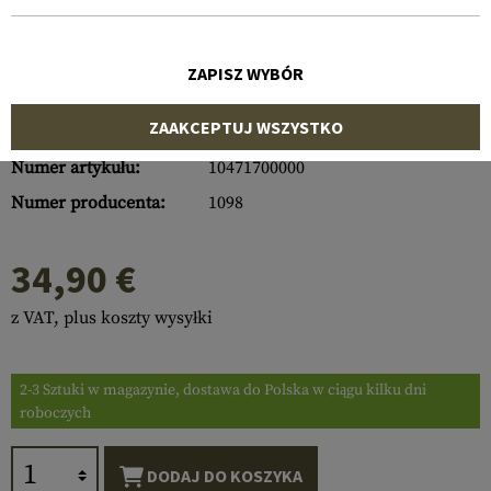
ZAPISZ WYBÓR
ZAAKCEPTUJ WSZYSTKO
Numer artykułu:
10471700000
Numer producenta:
1098
34,90 €
z VAT, plus koszty wysyłki
2-3 Sztuki w magazynie, dostawa do Polska w ciągu kilku dni
roboczych
DODAJ DO KOSZYKA