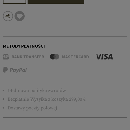
METODY PŁATNOŚCI
BANK TRANSFER
MASTERCARD
14-dniowa polityka zwrotów
Bezpłatnie
Wysyłka
z koszyka 299,00 €
Dostawy poczty polowej