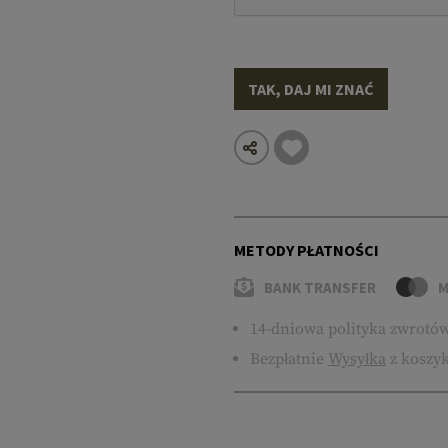
TAK, DAJ MI ZNAĆ
METODY PŁATNOŚCI
BANK TRANSFER
M
14-dniowa polityka zwrotó
Bezpłatnie
Wysyłka
z koszyk