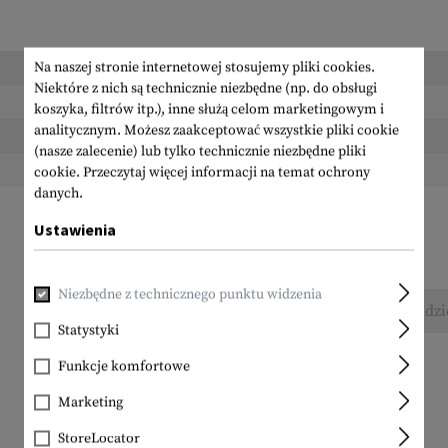
Długość zapakowana:
Na naszej stronie internetowej stosujemy pliki cookies.
Niektóre z nich są technicznie niezbędne (np. do obsługi
Szerokość zapakowana:
koszyka, filtrów itp.), inne służą celom marketingowym i
analitycznym. Możesz zaakceptować wszystkie pliki cookie
Wysokość zapakowana:
(nasze zalecenie) lub tylko technicznie niezbędne pliki
Waga w opakowaniu:
cookie.
Przeczytaj więcej informacji na temat ochrony
danych.
Ustawienia
Niezbędne z technicznego punktu widzenia
Nie znaleziono żadnych recenzji. Śmiało, podzi
Statystyki
Funkcje komfortowe
Marketing
StoreLocator