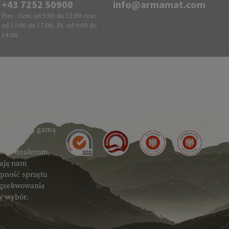
+43 7252 50900
info@armamat.com
Pon - Czw. od 9:00 do 12:00 oraz
od 13:00 do 17:00, Pt. od 9:00 do
14:00
ZNAK JAKOŚCI
zo szeroką gamą
zętu
ówno dealerom,
gają nam
ępność sprzętu
 egzekwowania
ty wybór.