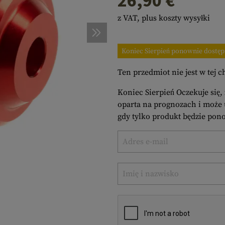
26,90 €
a
taże na Broń
ostałe
iena Osobista
ZĘDZIA POLOWE
zędzia Wielofunkcyjne
z VAT, plus koszty wysyłki
s
e
esoria
zety
AKI
Koniec Sierpień ponownie dostę
CKI
s
IMATY
Ten przedmiot nie jest w tej c
ng
ARKI
Koniec Sierpień Oczekuje się,
erki
IGACJA
oparta na prognozach i może 
ostałe
RACORD
acord Bracelets
celets
gdy tylko produkt będzie pon