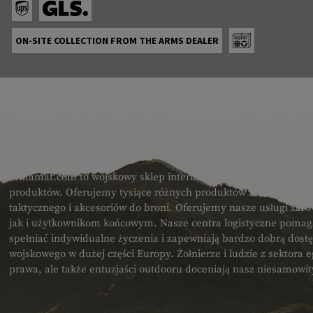
ON-SITE COLLECTION FROM THE ARMS DEALER
O NAS
armamat.com to wojskowy sklep internetowy dla Europy z bard
produktów. Oferujemy tysiące różnych produktów z zakresu spr
taktycznego i akcesoriów do broni. Oferujemy nasze usługi zar
jak i użytkownikom końcowym. Nasze centra logistyczne poma
spełniać indywidualne życzenia i zapewniają bardzo dobrą dost
wojskowego w dużej części Europy. Żołnierze i ludzie z sektora
prawa, ale także entuzjaści outdooru doceniają nasz niesamowi