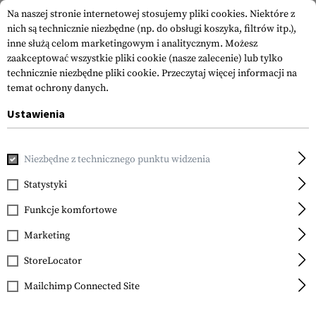
Na naszej stronie internetowej stosujemy pliki cookies. Niektóre z
nich są technicznie niezbędne (np. do obsługi koszyka, filtrów itp.),
inne służą celom marketingowym i analitycznym. Możesz
zaakceptować wszystkie pliki cookie (nasze zalecenie) lub tylko
technicznie niezbędne pliki cookie.
Przeczytaj więcej informacji na
temat ochrony danych.
Ustawienia
Strona główna
Equipment
Sprzęt ochronny
Okulary i A
Niezbędne z technicznego punktu widzenia
ESS
ICE Lens Hi-Def Yellow
Statystyki
Funkcje komfortowe
Marketing
StoreLocator
Mailchimp Connected Site