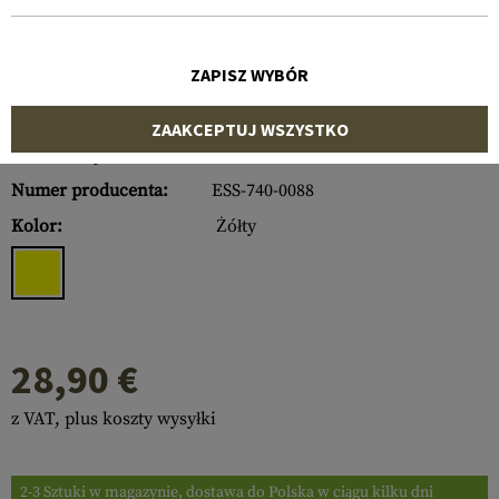
ZAPISZ WYBÓR
ZAAKCEPTUJ WSZYSTKO
Numer artykułu:
10365301500
Numer producenta:
ESS-740-0088
Kolor:
Żółty
28,90 €
z VAT, plus koszty wysyłki
2-3 Sztuki w magazynie, dostawa do Polska w ciągu kilku dni