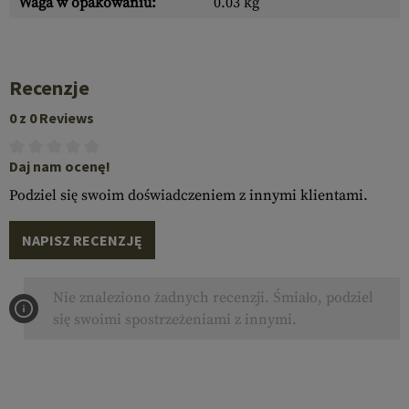
Waga w opakowaniu:
0.03 kg
Recenzje
0 z 0 Reviews
Daj nam ocenę!
Podziel się swoim doświadczeniem z innymi klientami.
NAPISZ RECENZJĘ
Nie znaleziono żadnych recenzji. Śmiało, podziel
się swoimi spostrzeżeniami z innymi.