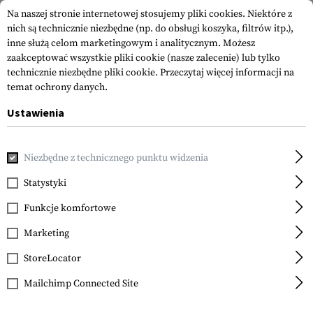
Na naszej stronie internetowej stosujemy pliki cookies. Niektóre z
nich są technicznie niezbędne (np. do obsługi koszyka, filtrów itp.),
inne służą celom marketingowym i analitycznym. Możesz
zaakceptować wszystkie pliki cookie (nasze zalecenie) lub tylko
technicznie niezbędne pliki cookie.
Przeczytaj więcej informacji na
temat ochrony danych.
Ustawienia
Strona główna
Akcesoria do Broni
Celowniki
Celowniki
Niezbędne z technicznego punktu widzenia
Holosun
HE510C-GR Elite Green
Statystyki
Dot Sight
Funkcje komfortowe
Marketing
StoreLocator
Mailchimp Connected Site