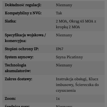
Dokładność regulacji:
Nieznany
Kompatybilny z NVG:
Tak
Siatka:
2 MOA, Okrąg 65 MOA z
kropką 2 MOA
Specyfikacja wojskowa /
Nieznany
komercyjna:
Stopień ochrony IP:
IP67
System szynowy:
Szyna Picatinny
Technologia
Nieznany
akumulatorów:
Zakres dostawy:
Instrukcja obsługi, Klucz
imbusowy, Ściereczka do
czyszczenia
Zoom:
1x
Średnica rury:
Nieznany