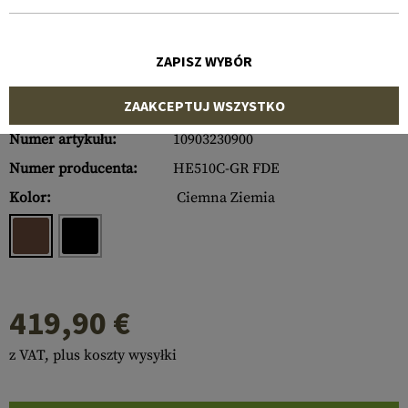
ZAPISZ WYBÓR
ZAAKCEPTUJ WSZYSTKO
Numer artykułu:
10903230900
Numer producenta:
HE510C-GR FDE
Kolor:
Ciemna Ziemia
419,90 €
z VAT, plus koszty wysyłki