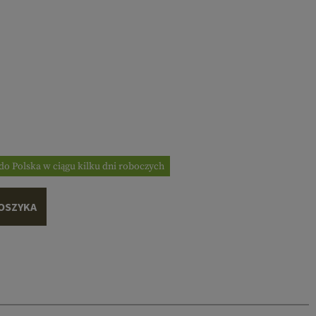
do Polska w ciągu kilku dni roboczych
OSZYKA