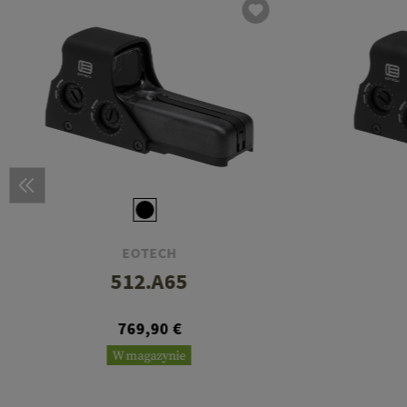
EOTECH
512.A65
769,90 €
W magazynie