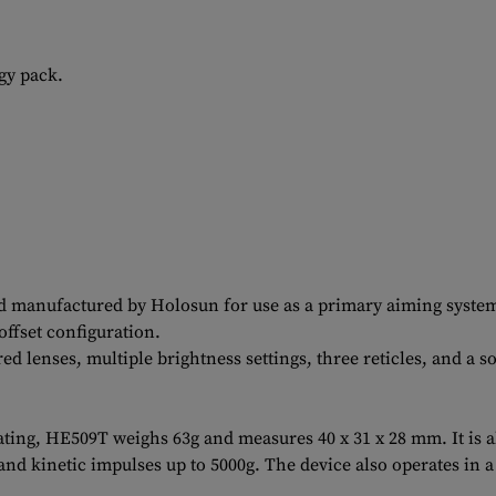
gy pack.
d manufactured by Holosun for use as a primary aiming system 
 offset configuration.
ed lenses, multiple brightness settings, three reticles, and a
ng, HE509T weighs 63g and measures 40 x 31 x 28 mm. It is als
and kinetic impulses up to 5000g. The device also operates in a