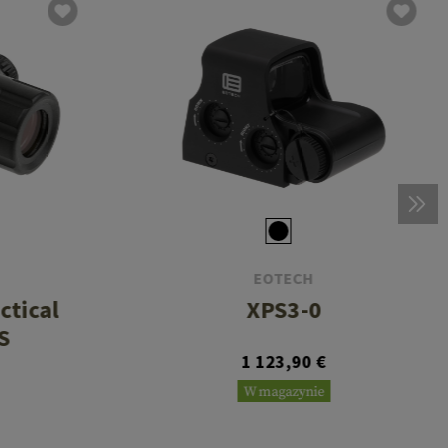
EOTECH
ctical
XPS3-0
S
1 123,90 €
W magazynie