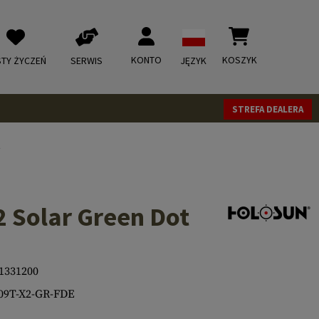
KONTO
KOSZYK
STY ŻYCZEŃ
SERWIS
JĘZYK
STREFA DEALERA
t
 Solar Green Dot
1331200
09T-X2-GR-FDE