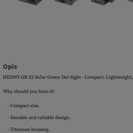
Recoil Parts
Cleaning Brushes
Case Deflectors
Cleaning Kits
Lufy
Bloki Gazowe
Dust Covers
Akcesoria
Opis
HE509T-GR X2 Solar Green Dot Sight - Compact, Lightweight,
Why should you have it?
- Compact size.
- Durable and reliable design.
- Titanium housing.