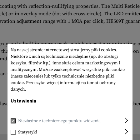
-coating with reflection-nullifying properties. The Multi Reticl
ircle) or in overlay mode (dot with cross-circle). The LED emit
evation adjustment range with 1 MOA per click, HE509T guarant
tray and a built-in energy pack, which gives it a running time 
Na naszej stronie internetowej stosujemy pliki cookies.
that helps conserve the battery. The additional solar panel on 
Niektóre z nich są technicznie niezbędne (np. do obsługi
e and needs only a slight movement to reactivate the device.
koszyka, filtrów itp.), inne służą celom marketingowym i
analitycznym. Możesz zaakceptować wszystkie pliki cookie
an installation set with keys.
(nasze zalecenie) lub tylko technicznie niezbędne pliki
cookie.
Przeczytaj więcej informacji na temat ochrony
danych.
Ustawienia
aser sights as well as accessories, mounts, adapters, and oth
Niezbędne z technicznego punktu widzenia
Statystyki
Waga w opakowaniu: