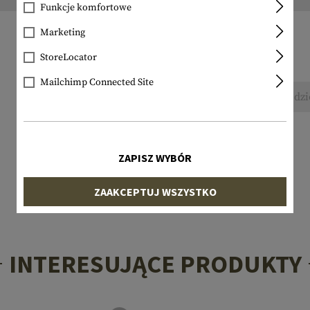
Funkcje komfortowe
Marketing
StoreLocator
Mailchimp Connected Site
Nie znaleziono żadnych recenzji. Śmiało, podzi
ZAPISZ WYBÓR
ZAAKCEPTUJ WSZYSTKO
INTERESUJĄCE PRODUKTY