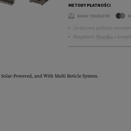
METODY PŁATNOŚCI
BANK TRANSFER
M
14-dniowa polityka zwrotó
Bezpłatnie
Wysyłka
z koszyk
 Solar-Powered, and With Multi Reticle System.