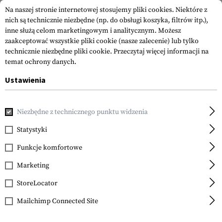
Na naszej stronie internetowej stosujemy pliki cookies. Niektóre z
nich są technicznie niezbędne (np. do obsługi koszyka, filtrów itp.),
inne służą celom marketingowym i analitycznym. Możesz
zaakceptować wszystkie pliki cookie (nasze zalecenie) lub tylko
technicznie niezbędne pliki cookie.
Przeczytaj więcej informacji na
temat ochrony danych.
Ustawienia
Strona główna
Sprzęt
Naszywki
Naszywki Gumowane
Niezbędne z technicznego punktu widzenia
JTG
Gorilla Cat Eye Rubber
Statystyki
Patch
Funkcje komfortowe
Marketing
StoreLocator
Mailchimp Connected Site