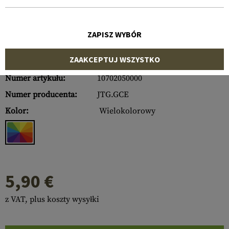
ZAPISZ WYBÓR
ZAAKCEPTUJ WSZYSTKO
Numer artykułu:
10702050000
Numer producenta:
JTG.GCE
Kolor:
Wielokolorowy
5,90 €
z VAT, plus koszty wysyłki