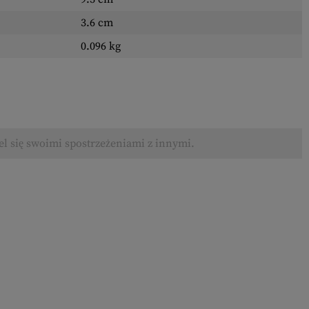
3.6 cm
0.096 kg
el się swoimi spostrzeżeniami z innymi.