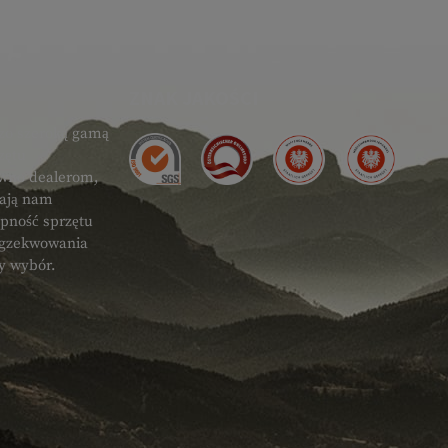
ZNAK JAKOŚCI
zo szeroką gamą
zętu
ówno dealerom,
gają nam
ępność sprzętu
 egzekwowania
ty wybór.