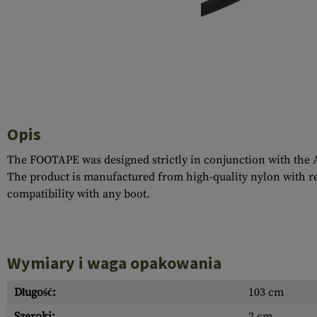
Recoil Parts
Cleaning Brushes
Case Deflectors
Cleaning Kits
Lufy
Bloki Gazowe
Dust Covers
Opis
Akcesoria
The FOOTAPE was designed strictly in conjunction with the
The product is manufactured from high-quality nylon with rei
compatibility with any boot.
Wymiary i waga opakowania
Długość:
103 cm
Szeroki:
2 cm