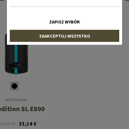
KLIENCI KUPILI RÓWNIEŻ
ZAPISZ WYBÓR
ZAAKCEPTUJ WSZYSTKO
HYDRAPAK
dition 8L E800
64,90 €
33,14 €