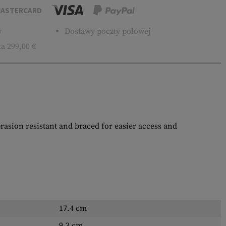
ASTERCARD
w
Dostawy poczty polowej
a 299,00 €
rasion resistant and braced for easier access and
17.4 cm
9.3 cm