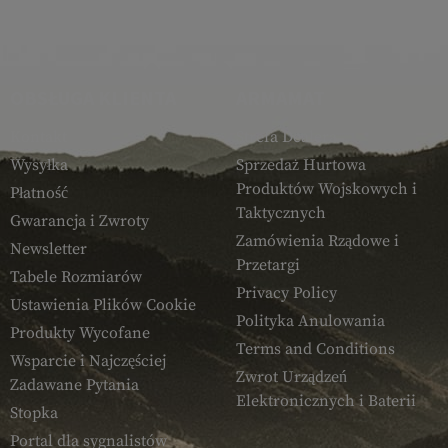
OBSŁUGA KLIENTA
ARMAMAT
Kontakt
Strefa Dealera
Wysyłka
Sprzedaż Hurtowa
Produktów Wojskowych i
Płatność
Taktycznych
Gwarancja i Zwroty
Zamówienia Rządowe i
Newsletter
Przetargi
Tabele Rozmiarów
Privacy Policy
Ustawienia Plików Cookie
Polityka Anulowania
Produkty Wycofane
Terms and Conditions
Wsparcie i Najczęściej
Zwrot Urządzeń
Zadawane Pytania
Elektronicznych i Baterii
Stopka
Portal dla sygnalistów