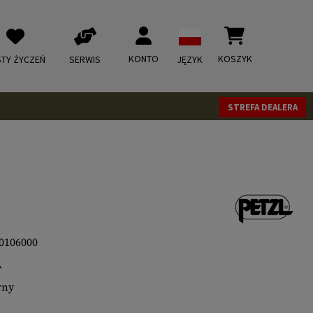
KONTO
KOSZYK
STY ŻYCZEŃ
SERWIS
JĘZYK
STREFA DEALERA
0106000
A
rny