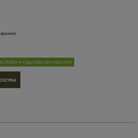
apisane)
do Polska w ciągu kilku dni roboczych
OSZYKA