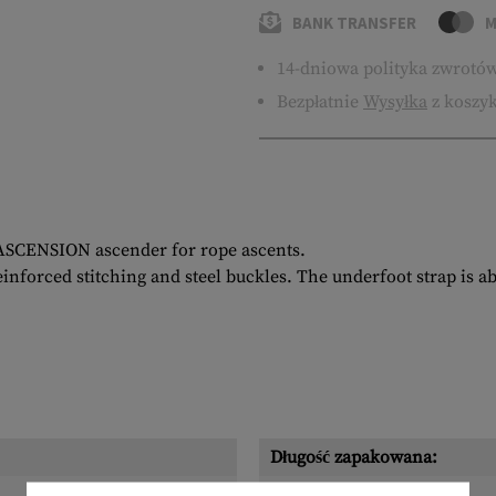
BANK TRANSFER
M
14-dniowa polityka zwrotó
Bezpłatnie
Wysyłka
z koszyk
 ASCENSION ascender for rope ascents.
nforced stitching and steel buckles. The underfoot strap is ab
Długość zapakowana:
Szerokość zapakowana: