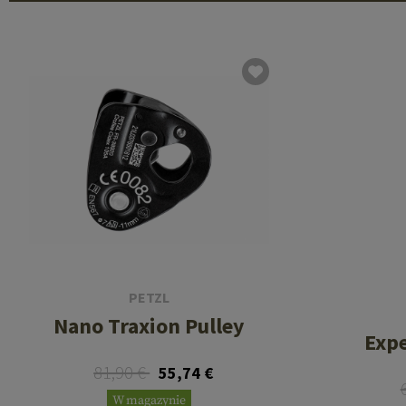
PETZL
Nano Traxion Pulley
Expe
81,90 €
55,74 €
W magazynie