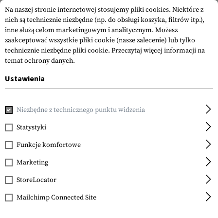
Na naszej stronie internetowej stosujemy pliki cookies. Niektóre z
nich są technicznie niezbędne (np. do obsługi koszyka, filtrów itp.),
inne służą celom marketingowym i analitycznym. Możesz
zaakceptować wszystkie pliki cookie (nasze zalecenie) lub tylko
technicznie niezbędne pliki cookie.
Przeczytaj więcej informacji na
temat ochrony danych.
Ustawienia
Strona główna
Akcesoria do Broni
Magazynki
Magazynki
Niezbędne z technicznego punktu widzenia
Glock
Expanded Capacity
Statystyki
Magazine for Glock 17 /
Funkcje komfortowe
34 17+2rds
Marketing
StoreLocator
Mailchimp Connected Site