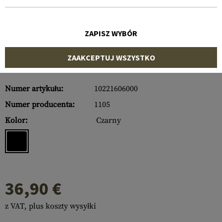
ZAPISZ WYBÓR
ZAAKCEPTUJ WSZYSTKO
Numer artykułu:
10221606000
Numer producenta:
1105
Kolor:
Czarny
36,90 €
z VAT, plus koszty wysyłki