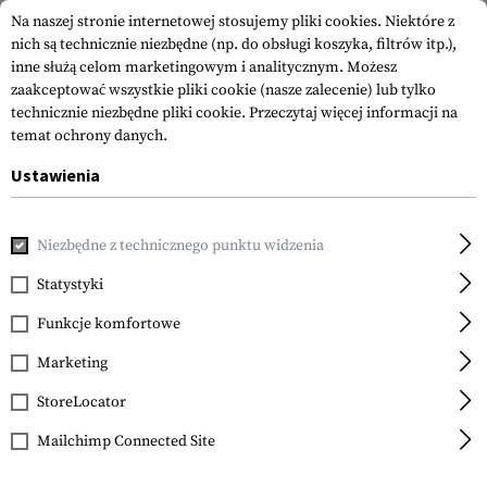
Na naszej stronie internetowej stosujemy pliki cookies. Niektóre z
nich są technicznie niezbędne (np. do obsługi koszyka, filtrów itp.),
inne służą celom marketingowym i analitycznym. Możesz
zaakceptować wszystkie pliki cookie (nasze zalecenie) lub tylko
technicznie niezbędne pliki cookie.
Przeczytaj więcej informacji na
temat ochrony danych.
Ustawienia
Strona główna
Outdoor i Survival
Narzędzia Polowe
Sap
Niezbędne z technicznego punktu widzenia
SOG Knives
Entrenching Tool
Statystyki
Funkcje komfortowe
Marketing
StoreLocator
Mailchimp Connected Site