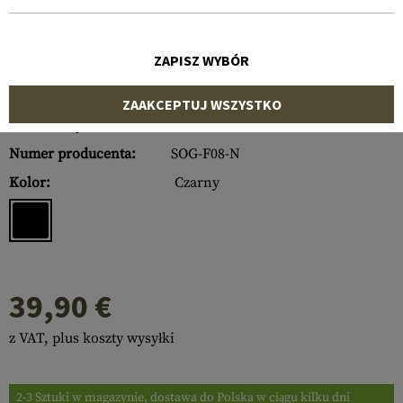
ZAPISZ WYBÓR
ZAAKCEPTUJ WSZYSTKO
Numer artykułu:
10332606000
Numer producenta:
SOG-F08-N
Kolor:
Czarny
39,90 €
z VAT, plus koszty wysyłki
2-3 Sztuki w magazynie, dostawa do Polska w ciągu kilku dni