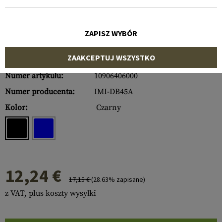
ZAPISZ WYBÓR
ZAAKCEPTUJ WSZYSTKO
Numer artykułu:
10906406000
Numer producenta:
IMI-DB45A
Kolor:
Czarny
12,24 €
17,15 €
(28.63% zapisane)
z VAT, plus koszty wysyłki