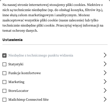
Na naszej stronie internetowej stosujemy pliki cookies. Niektóre z
nich są technicznie niezbędne (np. do obsługi koszyka, filtrów itp.),
inne służą celom marketingowym i analitycznym. Możesz
zaakceptować wszystkie pliki cookie (nasze zalecenie) lub tylko
technicznie niezbędne pliki cookie.
Przeczytaj więcej informacji na
temat ochrony danych.
Ustawienia
Strona główna
Equipment
Trening Strzelecki
Zbijaki do
Niezbędne z technicznego punktu widzenia
IMI Defense
Dummy Bullets .45 ACP
Statystyki
10pcs
Funkcje komfortowe
Marketing
StoreLocator
Mailchimp Connected Site