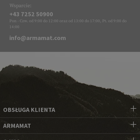
Wsparcie:
+43 7252 50900
Pon - Czw. od 9:00 do 12:00 oraz od 13:00 do 17:00, Pt. od 9:00 do
14:00
info@armamat.com
OBSŁUGA KLIENTA
ARMAMAT