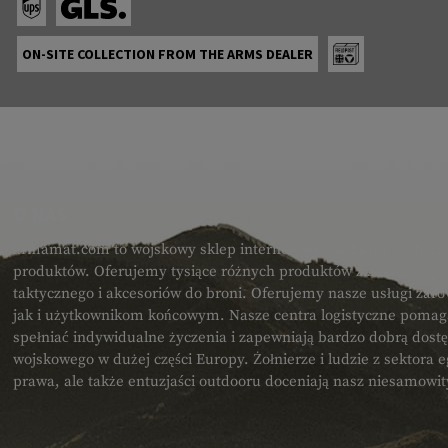
ON-SITE COLLECTION FROM THE ARMS DEALER
O NAS
armamat.com to wojskowy sklep internetowy dla Europy z bard
produktów. Oferujemy tysiące różnych produktów z zakresu spr
taktycznego i akcesoriów do broni. Oferujemy nasze usługi zar
jak i użytkownikom końcowym. Nasze centra logistyczne poma
spełniać indywidualne życzenia i zapewniają bardzo dobrą dost
wojskowego w dużej części Europy. Żołnierze i ludzie z sektora
prawa, ale także entuzjaści outdooru doceniają nasz niesamowi