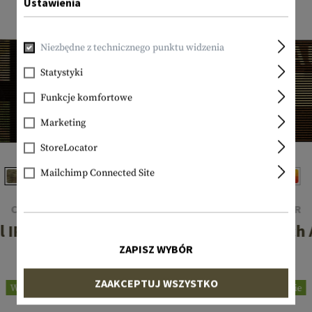
Ustawienia
Niezbędne z technicznego punktu widzenia
Statystyki
Funkcje komfortowe
Marketing
StoreLocator
Mailchimp Connected Site
CLAWGEAR
CLAWGEAR
l IR Patch SWE
Dual IR Patch
ZAPISZ WYBÓR
15,90 €
15,90 €
ZAAKCEPTUJ WSZYSTKO
W magazynie
W magazynie