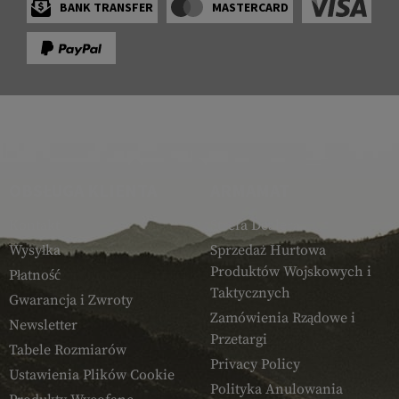
BANK TRANSFER
MASTERCARD
OBSŁUGA KLIENTA
ARMAMAT
Kontakt
Strefa Dealera
Wysyłka
Sprzedaż Hurtowa
Produktów Wojskowych i
Płatność
Taktycznych
Gwarancja i Zwroty
Zamówienia Rządowe i
Newsletter
Przetargi
Tabele Rozmiarów
Privacy Policy
Ustawienia Plików Cookie
Polityka Anulowania