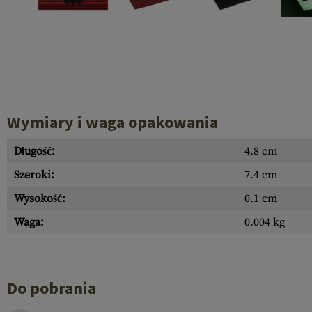
Recoil Parts
Cleaning Brushes
Case Deflectors
Cleaning Kits
Lufy
Bloki Gazowe
Dust Covers
Wymiary i waga opakowania
Akcesoria
Długość:
4.8 cm
Szeroki:
7.4 cm
Wysokość:
0.1 cm
Waga:
0.004 kg
Do pobrania