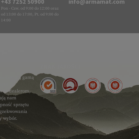
+43 7252 50900
info@armamat.com
Pon - Czw. od 9:00 do 12:00 oraz
od 13:00 do 17:00, Pt. od 9:00 do
14:00
ZNAK JAKOŚCI
zo szeroką gamą
zętu
ówno dealerom,
gają nam
ępność sprzętu
 egzekwowania
ty wybór.