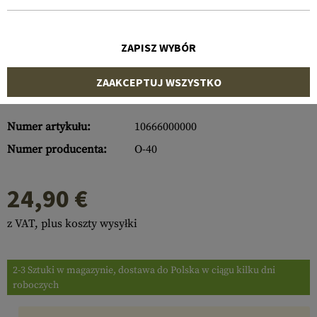
ZAPISZ WYBÓR
ZAAKCEPTUJ WSZYSTKO
Numer artykułu:
10666000000
Numer producenta:
O-40
24,90 €
z VAT, plus koszty wysyłki
2-3 Sztuki w magazynie, dostawa do Polska w ciągu kilku dni
roboczych