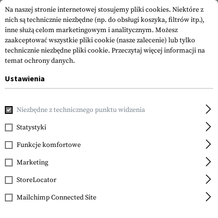
Na naszej stronie internetowej stosujemy pliki cookies. Niektóre z
nich są technicznie niezbędne (np. do obsługi koszyka, filtrów itp.),
inne służą celom marketingowym i analitycznym. Możesz
zaakceptować wszystkie pliki cookie (nasze zalecenie) lub tylko
technicznie niezbędne pliki cookie.
Przeczytaj więcej informacji na
temat ochrony danych.
Ustawienia
Strona główna
Akcesoria do Broni
Celowniki
Lunety Cel
Niezbędne z technicznego punktu widzenia
Vortex Optics
Defender Flip-Cap
Statystyki
Objective 45.5mm -
Funkcje komfortowe
48.5mm
Marketing
StoreLocator
Mailchimp Connected Site
z