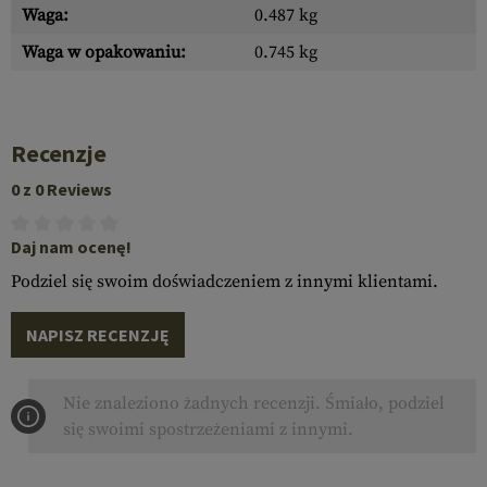
Waga:
0.487 kg
Waga w opakowaniu:
0.745 kg
Recenzje
0 z 0 Reviews
Daj nam ocenę!
Podziel się swoim doświadczeniem z innymi klientami.
NAPISZ RECENZJĘ
Nie znaleziono żadnych recenzji. Śmiało, podziel
się swoimi spostrzeżeniami z innymi.