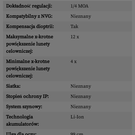
Dokładność regulacji:
1/4 MOA
Kompatybilny z NVG:
Nieznany
Kompensacja dioptrii:
Tak
Maksymalne x-krotne
12 x
powiększenie lunety
celowniczej:
Minimalne x-krotne
4 x
powiększenie lunety
celowniczej:
Siatka:
Nieznany
Stopień ochrony IP:
Nieznany
System szynowy:
Nieznany
Technologia
Li-Ion
akumulatorów:
Ulga dla oczu:
99 cm