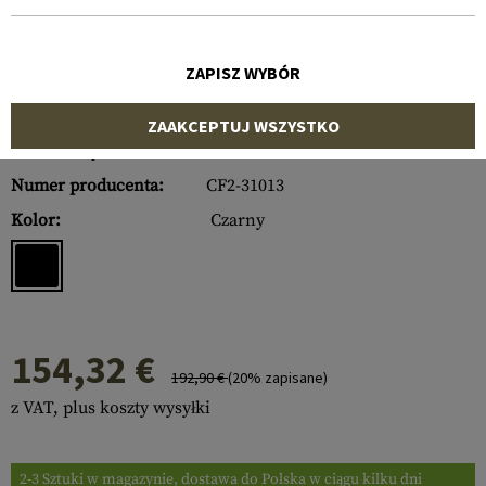
ZAPISZ WYBÓR
ZAAKCEPTUJ WSZYSTKO
Numer artykułu:
10664906000
Numer producenta:
CF2-31013
Kolor:
Czarny
154,32 €
192,90 €
(20% zapisane)
z VAT, plus koszty wysyłki
2-3 Sztuki w magazynie, dostawa do Polska w ciągu kilku dni