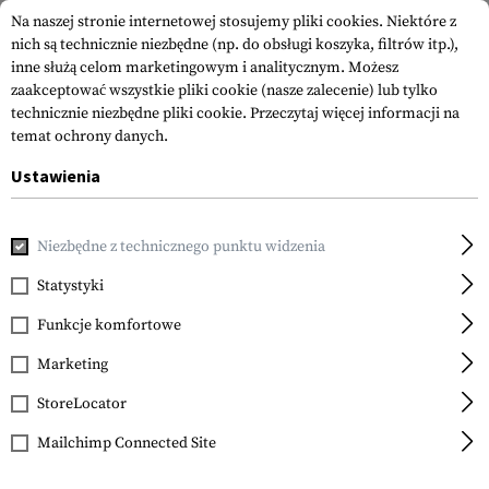
Na naszej stronie internetowej stosujemy pliki cookies. Niektóre z
nich są technicznie niezbędne (np. do obsługi koszyka, filtrów itp.),
inne służą celom marketingowym i analitycznym. Możesz
zaakceptować wszystkie pliki cookie (nasze zalecenie) lub tylko
technicznie niezbędne pliki cookie.
Przeczytaj więcej informacji na
temat ochrony danych.
Ustawienia
Strona główna
Akcesoria do Broni
Celowniki
Lunety Cel
Niezbędne z technicznego punktu widzenia
Vortex Optics
Crossfire II 4-12x44 Plex
Statystyki
Funkcje komfortowe
Marketing
StoreLocator
z
Mailchimp Connected Site