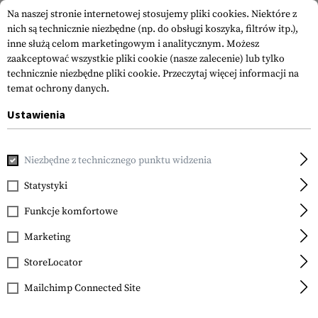
Na naszej stronie internetowej stosujemy pliki cookies. Niektóre z
nich są technicznie niezbędne (np. do obsługi koszyka, filtrów itp.),
inne służą celom marketingowym i analitycznym. Możesz
zaakceptować wszystkie pliki cookie (nasze zalecenie) lub tylko
technicznie niezbędne pliki cookie.
Przeczytaj więcej informacji na
temat ochrony danych.
Ustawienia
Strona główna
Sprzęt
Kabury
Kabury na Pas
CQC SERP
Niezbędne z technicznego punktu widzenia
Blackhawk
CQC SERPA Holster for
Statystyki
Glock 17 / 22 / 31
Funkcje komfortowe
Marketing
StoreLocator
Mailchimp Connected Site