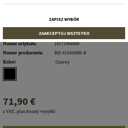
ZAPISZ WYBÓR
ZAAKCEPTUJ WSZYSTKO
Numer artykułu:
10171906000
Numer producenta:
BH-410500BK-R
Kolor:
Czarny
71,90 €
z VAT, plus koszty wysyłki