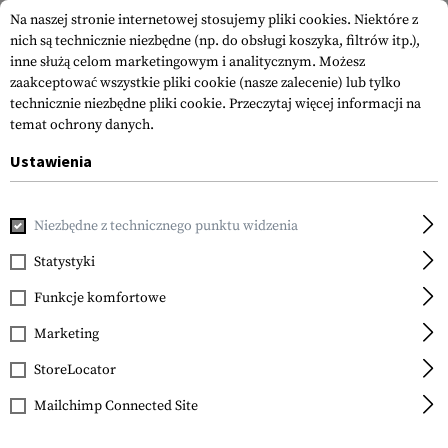
Na naszej stronie internetowej stosujemy pliki cookies. Niektóre z
nich są technicznie niezbędne (np. do obsługi koszyka, filtrów itp.),
inne służą celom marketingowym i analitycznym. Możesz
zaakceptować wszystkie pliki cookie (nasze zalecenie) lub tylko
technicznie niezbędne pliki cookie.
Przeczytaj więcej informacji na
temat ochrony danych.
Ustawienia
Strona główna
Odzież
Rękawice
Zimowe
Coldshot Gl
Niezbędne z technicznego punktu widzenia
Outdoor Research
Coldshot Gloves
Statystyki
Funkcje komfortowe
Marketing
StoreLocator
z
Mailchimp Connected Site