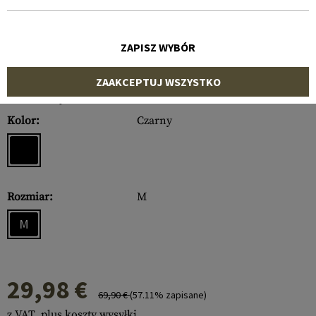
ZAPISZ WYBÓR
ZAAKCEPTUJ WSZYSTKO
Numer artykułu:
10703306030
Kolor:
Czarny
Rozmiar:
M
M
29,98 €
69,90 €
(57.11% zapisane)
z VAT, plus koszty wysyłki