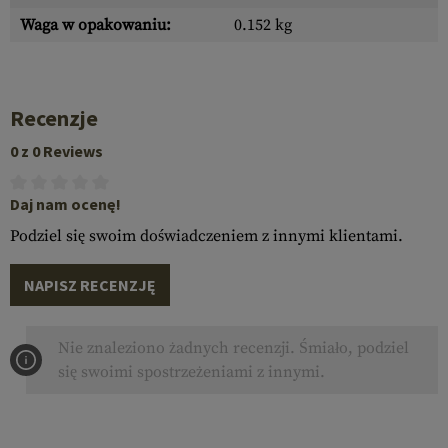
Waga w opakowaniu:
0.152 kg
Recenzje
0 z 0 Reviews
Daj nam ocenę!
Podziel się swoim doświadczeniem z innymi klientami.
NAPISZ RECENZJĘ
Nie znaleziono żadnych recenzji. Śmiało, podziel
się swoimi spostrzeżeniami z innymi.