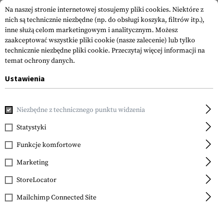
Na naszej stronie internetowej stosujemy pliki cookies. Niektóre z
nich są technicznie niezbędne (np. do obsługi koszyka, filtrów itp.),
inne służą celom marketingowym i analitycznym. Możesz
zaakceptować wszystkie pliki cookie (nasze zalecenie) lub tylko
technicznie niezbędne pliki cookie.
Przeczytaj więcej informacji na
temat ochrony danych.
Ustawienia
Strona główna
Equipment
Noże
Ostrzałki i Akcesoria
Niezbędne z technicznego punktu widzenia
Walther
Ceramic Knife
Statystyki
Sharpener
Funkcje komfortowe
Marketing
StoreLocator
Mailchimp Connected Site