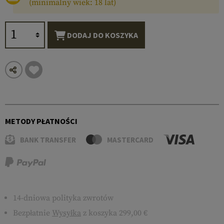
(minimalny wiek: 18 lat)
DODAJ DO KOSZYKA
METODY PŁATNOŚCI
BANK TRANSFER
MASTERCARD
14-dniowa polityka zwrotów
Bezpłatnie
Wysyłka
z koszyka 299,00 €