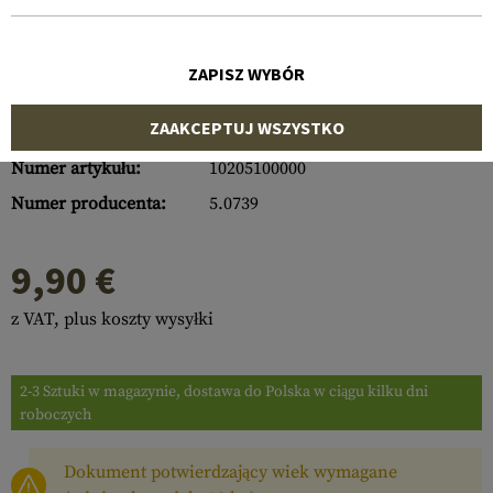
ZAPISZ WYBÓR
ZAAKCEPTUJ WSZYSTKO
Numer artykułu:
10205100000
Numer producenta:
5.0739
9,90 €
z VAT, plus koszty wysyłki
2-3 Sztuki w magazynie, dostawa do Polska w ciągu kilku dni
roboczych
Dokument potwierdzający wiek wymagane