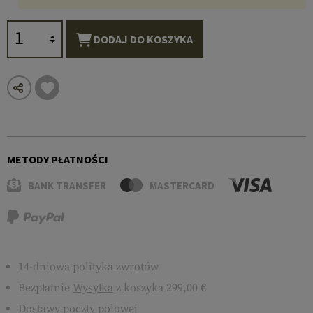
DODAJ DO KOSZYKA
METODY PŁATNOŚCI
BANK TRANSFER
MASTERCARD
14-dniowa polityka zwrotów
Bezpłatnie
Wysyłka
z koszyka 299,00 €
Dostawy poczty polowej