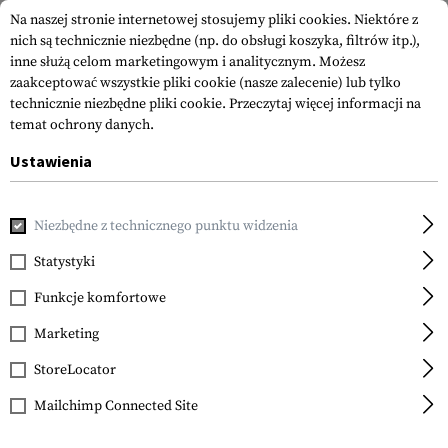
Na naszej stronie internetowej stosujemy pliki cookies. Niektóre z
nich są technicznie niezbędne (np. do obsługi koszyka, filtrów itp.),
inne służą celom marketingowym i analitycznym. Możesz
zaakceptować wszystkie pliki cookie (nasze zalecenie) lub tylko
technicznie niezbędne pliki cookie.
Przeczytaj więcej informacji na
temat ochrony danych.
Ustawienia
Strona główna
Equipment
Noże
Noże z Ostrzem Skład
Niezbędne z technicznego punktu widzenia
Victorinox
Camper
Statystyki
Funkcje komfortowe
Marketing
StoreLocator
Mailchimp Connected Site