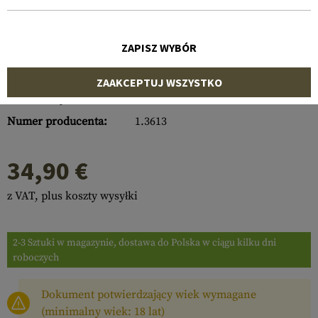
ZAPISZ WYBÓR
ZAAKCEPTUJ WSZYSTKO
Numer artykułu:
10219800000
Numer producenta:
1.3613
34,90 €
z VAT, plus koszty wysyłki
2-3 Sztuki w magazynie, dostawa do Polska w ciągu kilku dni
roboczych
Dokument potwierdzający wiek wymagane
(minimalny wiek: 18 lat)