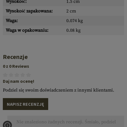
Wysokość:
1.5 cm
Wysokość zapakowana:
2 cm
Waga:
0.074 kg
Waga w opakowaniu:
0.08 kg
Recenzje
0 z 0 Reviews
Daj nam ocenę!
Podziel się swoim doświadczeniem z innymi klientami.
NAPISZ RECENZJĘ
Nie znaleziono żadnych recenzji. Śmiało, podziel