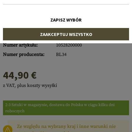
ZAPISZ WYBÓR
ZAAKCEPTUJ WSZYSTKO
Numer artykułu:
10528200000
Numer producenta:
BL34
44,90 €
z VAT, plus koszty wysyłki
2-3 Sztuki w magazynie, dostawa do Polska w ciągu kilku dni
roboczych
Ze względu na wybrany kraj i inne warunki nie