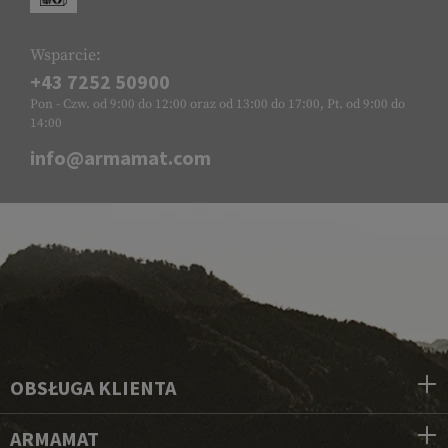
Wsparcie:
+43 7252 50900
Pon - Czw. od 9:00 do 12:00 oraz od 13:00 do 17:00, Pt. od 9:00 do
14:00
info@armamat.com
OBSŁUGA KLIENTA
ARMAMAT