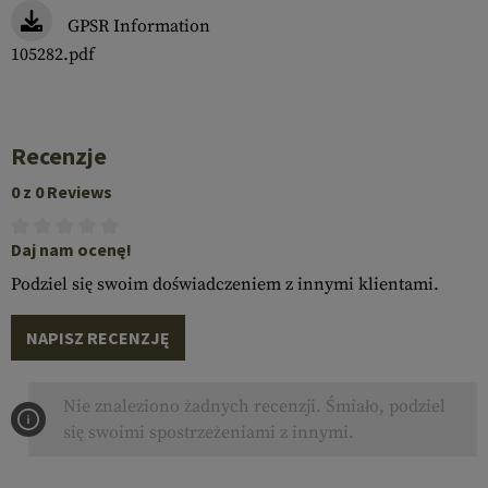
GPSR Information
105282.pdf
Recenzje
0 z 0 Reviews
Daj nam ocenę!
Podziel się swoim doświadczeniem z innymi klientami.
NAPISZ RECENZJĘ
Nie znaleziono żadnych recenzji. Śmiało, podziel
się swoimi spostrzeżeniami z innymi.