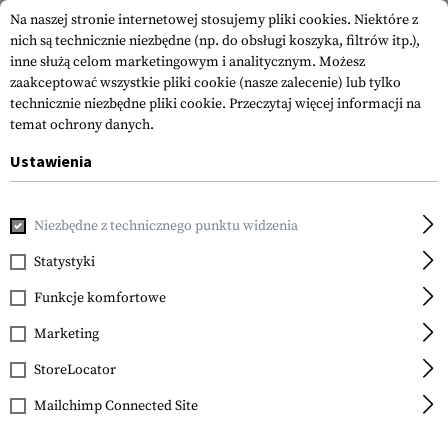
Na naszej stronie internetowej stosujemy pliki cookies. Niektóre z
nich są technicznie niezbędne (np. do obsługi koszyka, filtrów itp.),
inne służą celom marketingowym i analitycznym. Możesz
zaakceptować wszystkie pliki cookie (nasze zalecenie) lub tylko
technicznie niezbędne pliki cookie.
Przeczytaj więcej informacji na
temat ochrony danych.
Ustawienia
Strona główna
Akcesoria do Broni
Celowniki
Lunety Cel
Niezbędne z technicznego punktu widzenia
Vortex Optics
Bubble Level 34mm
Statystyki
Tube
Funkcje komfortowe
Marketing
StoreLocator
Mailchimp Connected Site