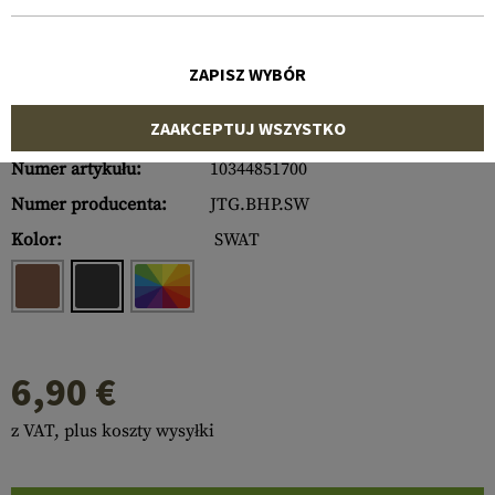
ZAPISZ WYBÓR
ZAAKCEPTUJ WSZYSTKO
Numer artykułu:
10344851700
Numer producenta:
JTG.BHP.SW
Kolor:
SWAT
6,90 €
z VAT, plus koszty wysyłki