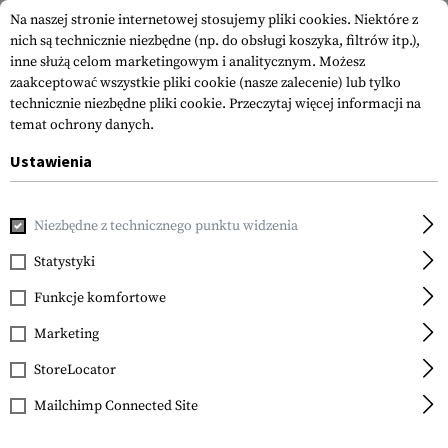
Na naszej stronie internetowej stosujemy pliki cookies. Niektóre z
nich są technicznie niezbędne (np. do obsługi koszyka, filtrów itp.),
inne służą celom marketingowym i analitycznym. Możesz
zaakceptować wszystkie pliki cookie (nasze zalecenie) lub tylko
technicznie niezbędne pliki cookie.
Przeczytaj więcej informacji na
temat ochrony danych.
Ustawienia
Strona główna
Sprzęt
Naszywki
Naszywki Gumowane
Niezbędne z technicznego punktu widzenia
JTG
Bitch Hunter Rubber
Statystyki
Patch
Funkcje komfortowe
Marketing
StoreLocator
Mailchimp Connected Site