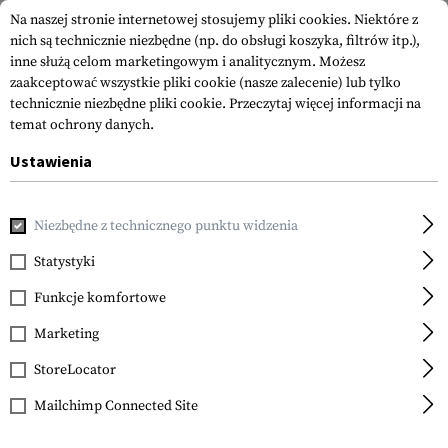
Na naszej stronie internetowej stosujemy pliki cookies. Niektóre z
nich są technicznie niezbędne (np. do obsługi koszyka, filtrów itp.),
inne służą celom marketingowym i analitycznym. Możesz
zaakceptować wszystkie pliki cookie (nasze zalecenie) lub tylko
technicznie niezbędne pliki cookie.
Przeczytaj więcej informacji na
temat ochrony danych.
Ustawienia
Strona główna
Sprzęt
Naszywki
Naszywki Gumowane
Niezbędne z technicznego punktu widzenia
JTG
Belgium Flag Rubber
Statystyki
Patch
Funkcje komfortowe
Marketing
StoreLocator
Mailchimp Connected Site