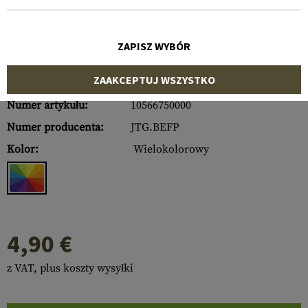
ZAPISZ WYBÓR
ZAAKCEPTUJ WSZYSTKO
Numer artykułu:
10566750000
Numer producenta:
JTG.BEFP
Kolor:
Wielokolorowy
4,90 €
z VAT, plus koszty wysyłki