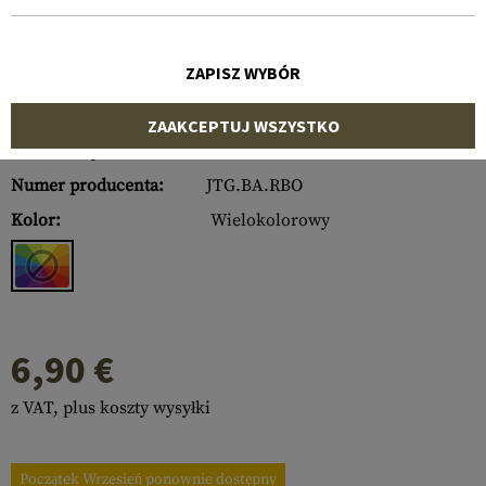
ZAPISZ WYBÓR
ZAAKCEPTUJ WSZYSTKO
Numer artykułu:
10700450000
Numer producenta:
JTG.BA.RBO
Kolor:
Wielokolorowy
6,90 €
z VAT, plus koszty wysyłki
Początek Wrzesień ponownie dostępny