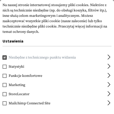
Na naszej stronie internetowej stosujemy pliki cookies. Niektóre z
nich są technicznie niezbędne (np. do obsługi koszyka, filtrów itp.),
inne służą celom marketingowym i analitycznym. Możesz
zaakceptować wszystkie pliki cookie (nasze zalecenie) lub tylko
technicznie niezbędne pliki cookie.
Przeczytaj więcej informacji na
temat ochrony danych.
Ustawienia
Strona główna
Sprzęt
Naszywki
Naszywki Gumowane
Niezbędne z technicznego punktu widzenia
JTG
Bad Ass Rubber Patch
Statystyki
Funkcje komfortowe
Marketing
StoreLocator
Mailchimp Connected Site