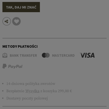
TAK, DAJ MI ZNAĆ
METODY PŁATNOŚCI
BANK TRANSFER
MASTERCARD
14-dniowa polityka zwrotów
Bezpłatnie
Wysyłka
z koszyka 299,00 €
Dostawy poczty polowej