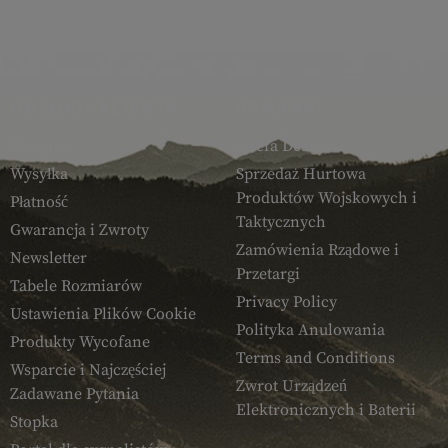
OBSŁUGA KLIENTA
ARMAMAT
Kontakt
Strefa Dealera
Wysyłka
Sprzedaż Hurtowa
Produktów Wojskowych i
Płatność
Taktycznych
Gwarancja i Zwroty
Zamówienia Rządowe i
Newsletter
Przetargi
Tabele Rozmiarów
Privacy Policy
Ustawienia Plików Cookie
Polityka Anulowania
Produkty Wycofane
Terms and Conditions
Wsparcie i Najczęściej
Zwrot Urządzeń
Zadawane Pytania
Elektronicznych i Baterii
Stopka