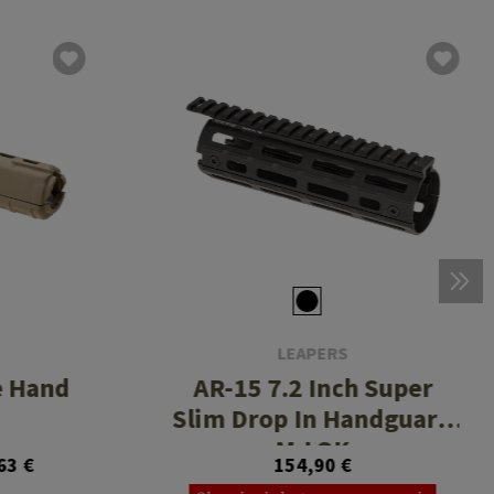
LEAPERS
e Hand
AR-15 7.2 Inch Super
Slim Drop In Handguard
M-LOK
63 €
154,90 €