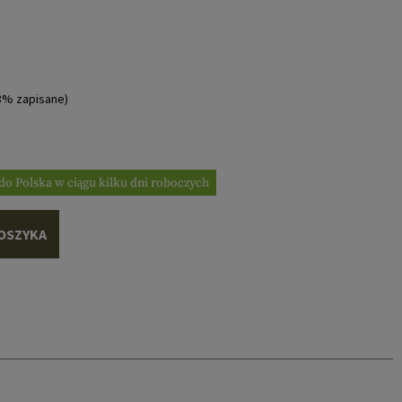
8% zapisane)
do Polska w ciągu kilku dni roboczych
OSZYKA