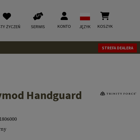
KONTO
KOSZYK
STY ŻYCZEŃ
SERWIS
JĘZYK
STREFA DEALERA
eymod Handguard
1806000
rny