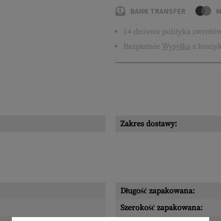
BANK TRANSFER
M
14-dniowa polityka zwrotó
Bezpłatnie
Wysyłka
z koszyk
Zakres dostawy:
Długość zapakowana:
Szerokość zapakowana: