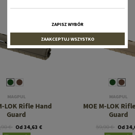
ZAPISZ WYBÓR
ZAAKCEPTUJ WSZYSTKO
MAGPUL
MAGPUL
-LOK Rifle Hand
MOE M-LOK Rifl
Guard
Guard
,90 €
59,90 €
Od 34,63 €
Od 34,