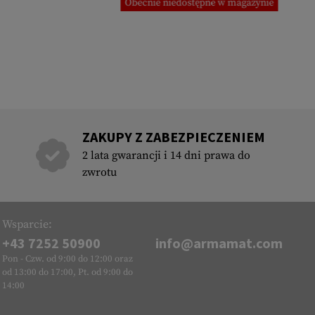
Obecnie niedostępne w magazynie
ZAKUPY Z ZABEZPIECZENIEM
2 lata gwarancji i 14 dni prawa do
zwrotu
Wsparcie:
+43 7252 50900
info@armamat.com
Pon - Czw. od 9:00 do 12:00 oraz
od 13:00 do 17:00, Pt. od 9:00 do
14:00