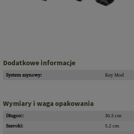
Recoil Parts
Cleaning Brushes
Case Deflectors
Cleaning Kits
Lufy
Bloki Gazowe
Dust Covers
Dodatkowe informacje
Akcesoria
System szynowy:
Key Mod
Wymiary i waga opakowania
Długość:
30.5 cm
Szeroki:
5.2 cm