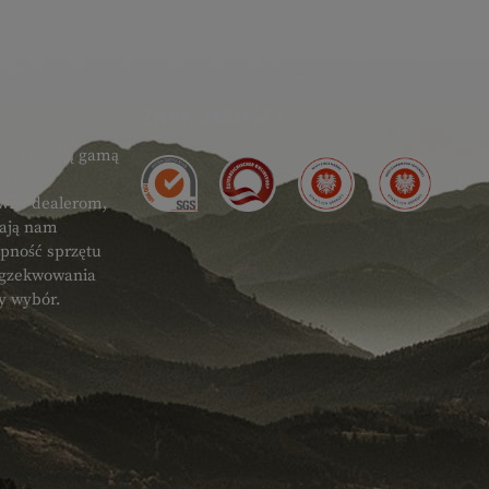
ZNAK JAKOŚCI
zo szeroką gamą
zętu
ówno dealerom,
gają nam
ępność sprzętu
 egzekwowania
ty wybór.