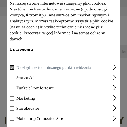
Wysokość zapakowana:
Na naszej stronie internetowej stosujemy pliki cookies.
Niektóre z nich są technicznie niezbędne (np. do obsługi
Waga w opakowaniu:
koszyka, filtrów itp.), inne służą celom marketingowym i
analitycznym. Możesz zaakceptować wszystkie pliki cookie
(nasze zalecenie) lub tylko technicznie niezbędne pliki
cookie.
Przeczytaj więcej informacji na temat ochrony
danych.
Ustawienia
Nie znaleziono żadnych recenzji. Śmiało, podzi
Niezbędne z technicznego punktu widzenia
Statystyki
Funkcje komfortowe
Marketing
StoreLocator
INTERESUJĄCE PRODUKTY
Mailchimp Connected Site