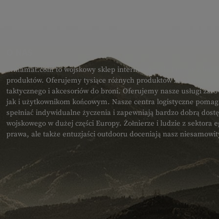
O NAS
armamat.com to wojskowy sklep internetowy dla Europy z bard
produktów. Oferujemy tysiące różnych produktów z zakresu spr
taktycznego i akcesoriów do broni. Oferujemy nasze usługi zar
jak i użytkownikom końcowym. Nasze centra logistyczne poma
spełniać indywidualne życzenia i zapewniają bardzo dobrą dost
wojskowego w dużej części Europy. Żołnierze i ludzie z sektora
prawa, ale także entuzjaści outdooru doceniają nasz niesamowi