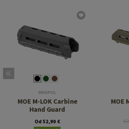
MAGPUL
MOE M-LOK Carbine
MOE M
Hand Guard
59
Od 52,90 €