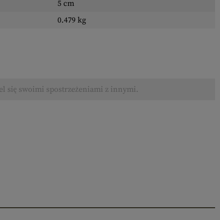
5 cm
0.479 kg
el się swoimi spostrzeżeniami z innymi.