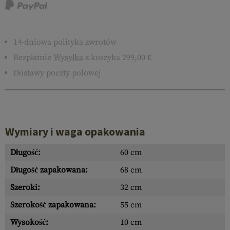
14-dniowa polityka zwrotów
Bezpłatnie
Wysyłka
z koszyka 299,00 €
Dostawy poczty polowej
Wymiary i waga opakowania
Długość:
60 cm
Długość zapakowana:
68 cm
Szeroki:
32 cm
Szerokość zapakowana:
55 cm
Wysokość:
10 cm