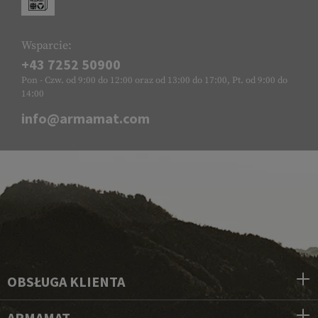
Wsparcie:
+43 7252 50900
Pon - Czw. od 9:00 do 12:00 oraz od 13:00 do 17:00, Pt. od 9:00 do
14:00
info@armamat.com
OBSŁUGA KLIENTA
ARMAMAT