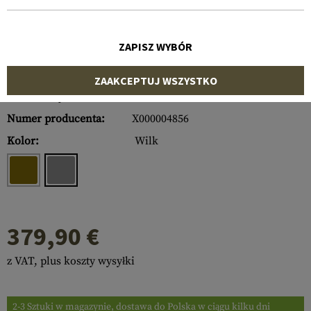
ZAPISZ WYBÓR
ZAAKCEPTUJ WSZYSTKO
Numer artykułu:
10659312500
Numer producenta:
X000004856
Kolor:
Wilk
379,90 €
z VAT, plus koszty wysyłki
2-3 Sztuki w magazynie, dostawa do Polska w ciągu kilku dni