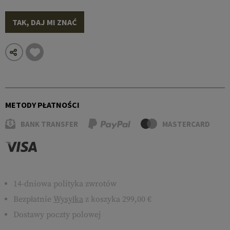
TAK, DAJ MI ZNAĆ
METODY PŁATNOŚCI
BANK TRANSFER
MASTERCARD
14-dniowa polityka zwrotów
Bezpłatnie
Wysyłka
z koszyka 299,00 €
Dostawy poczty polowej