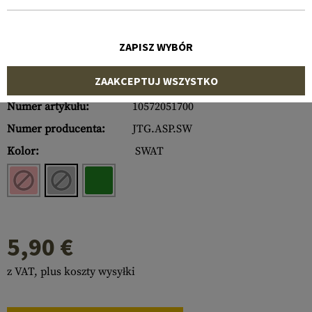
ZAPISZ WYBÓR
ZAAKCEPTUJ WSZYSTKO
Numer artykułu:
10572051700
Numer producenta:
JTG.ASP.SW
Kolor:
SWAT
5,90 €
z VAT, plus koszty wysyłki