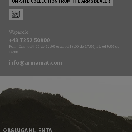
ON-SITE COLLECTION FROM THE ARMS DEALER
Wsparcie:
+43 7252 50900
Pon - Czw. od 9:00 do 12:00 oraz od 13:00 do 17:00, Pt. od 9:00 do
14:00
info@armamat.com
OBSŁUGA KLIENTA