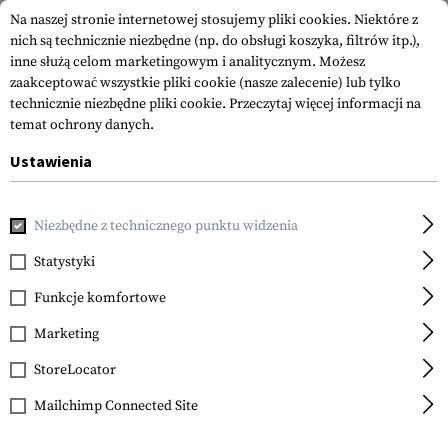
Na naszej stronie internetowej stosujemy pliki cookies. Niektóre z
nich są technicznie niezbędne (np. do obsługi koszyka, filtrów itp.),
inne służą celom marketingowym i analitycznym. Możesz
zaakceptować wszystkie pliki cookie (nasze zalecenie) lub tylko
technicznie niezbędne pliki cookie.
Przeczytaj więcej informacji na
temat ochrony danych.
Ustawienia
Strona główna
Sprzęt
Naszywki
Naszywki Gumowane
Niezbędne z technicznego punktu widzenia
JTG
Assassin Skull Rubber
Statystyki
Patch
Funkcje komfortowe
Marketing
StoreLocator
Mailchimp Connected Site