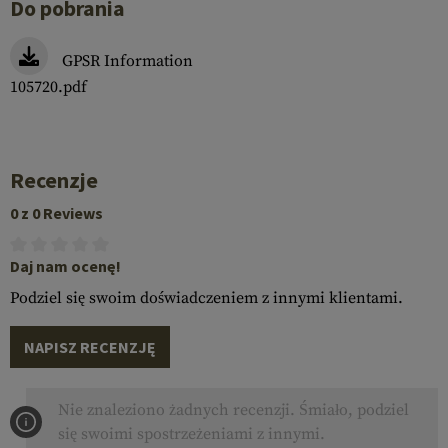
Do pobrania
GPSR Information
105720.pdf
Recenzje
0 z 0 Reviews
Daj nam ocenę!
Podziel się swoim doświadczeniem z innymi klientami.
NAPISZ RECENZJĘ
Nie znaleziono żadnych recenzji. Śmiało, podziel
się swoimi spostrzeżeniami z innymi.