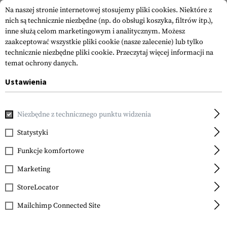
Na naszej stronie internetowej stosujemy pliki cookies. Niektóre z
nich są technicznie niezbędne (np. do obsługi koszyka, filtrów itp.),
inne służą celom marketingowym i analitycznym. Możesz
zaakceptować wszystkie pliki cookie (nasze zalecenie) lub tylko
technicznie niezbędne pliki cookie.
Przeczytaj więcej informacji na
temat ochrony danych.
Ustawienia
Strona główna
Akcesoria do Broni
Kolby
Kolby
AK Sid
Niezbędne z technicznego punktu widzenia
Leapers
AK Side Folding Stock
Statystyki
for Standard Straight
Funkcje komfortowe
Tang Receivers
Marketing
StoreLocator
Mailchimp Connected Site