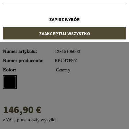
ZAPISZ WYBÓR
ZAAKCEPTUJ WSZYSTKO
Numer artykułu:
12815106000
Numer producenta:
RBU47FS01
Kolor:
Czarny
146,90 €
z VAT, plus koszty wysyłki