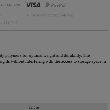
ASTERCARD
w
Dostawy poczty polowej
a 299,00 €
ity polymers for optimal weight and durability. The
ghts without interfering with the access to storage space in
22 cm