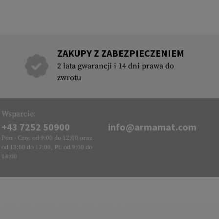
ZAKUPY Z ZABEZPIECZENIEM
2 lata gwarancji i 14 dni prawa do
zwrotu
Wsparcie:
+43 7252 50900
info@armamat.com
Pon - Czw. od 9:00 do 12:00 oraz
od 13:00 do 17:00, Pt. od 9:00 do
14:00