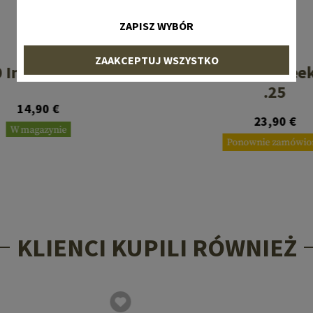
ZAPISZ WYBÓR
MAGPUL
MAGPUL
ZAAKCEPTUJ WSZYSTKO
0 Inch Cheek Riser
CTR / MOE Cheek
.25
14,90 €
23,90 €
W magazynie
Ponownie zamówio
KLIENCI KUPILI RÓWNIEŻ