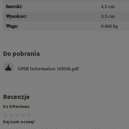
Szeroki:
4.5 cm
Wysokość:
3.5 cm
Waga:
0.068 kg
Do pobrania
GPSR Information 105030.pdf
Recenzje
0 z 0 Reviews
Daj nam ocenę!