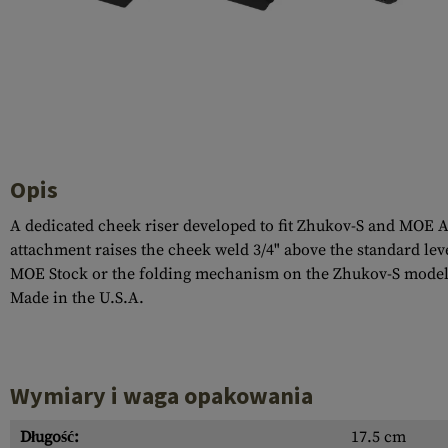
Recoil Parts
Cleaning Brushes
Case Deflectors
Cleaning Kits
Lufy
Bloki Gazowe
Dust Covers
Opis
Akcesoria
A dedicated cheek riser developed to fit Zhukov-S and MOE AK
attachment raises the cheek weld 3/4" above the standard lev
MOE Stock or the folding mechanism on the Zhukov-S model
Made in the U.S.A.
Wymiary i waga opakowania
Długość:
17.5 cm