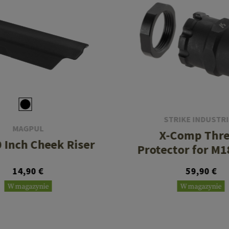
STRIKE INDUSTR
MAGPUL
X-Comp Thr
0 Inch Cheek Riser
Protector for M
14,90 €
59,90 €
W magazynie
W magazynie