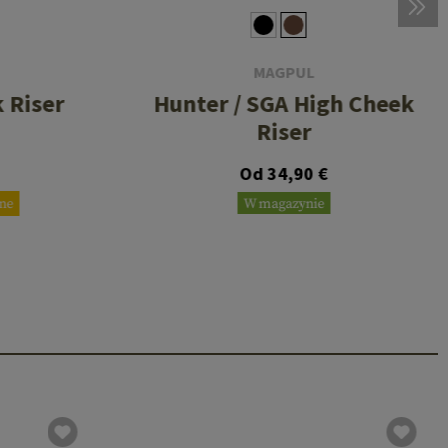
MAGPUL
 Riser
Hunter / SGA High Cheek
Riser
Od 34,90 €
ne
W magazynie