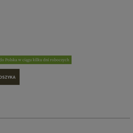
do Polska w ciągu kilku dni roboczych
OSZYKA