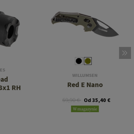
IES
WILLUMSEN
ead
Red E Nano
18x1 RH
69,90 €
Od 35,40 €
W magazynie