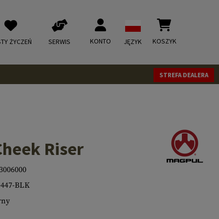
KONTO
KOSZYK
STY ŻYCZEŃ
SERWIS
JĘZYK
STREFA DEALERA
Cheek Riser
3006000
447-BLK
rny