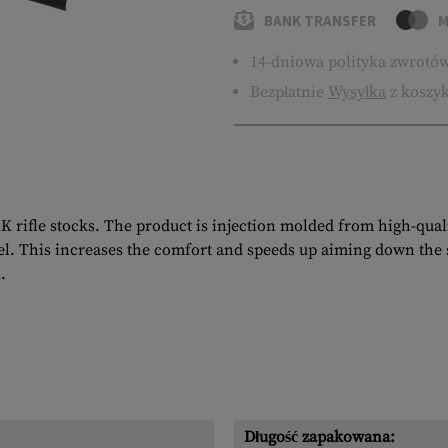
BANK TRANSFER
M
14-dniowa polityka zwrotó
Bezpłatnie
Wysyłka
z koszyk
 rifle stocks. The product is injection molded from high-qual
el. This increases the comfort and speeds up aiming down the si
.
Długość zapakowana: