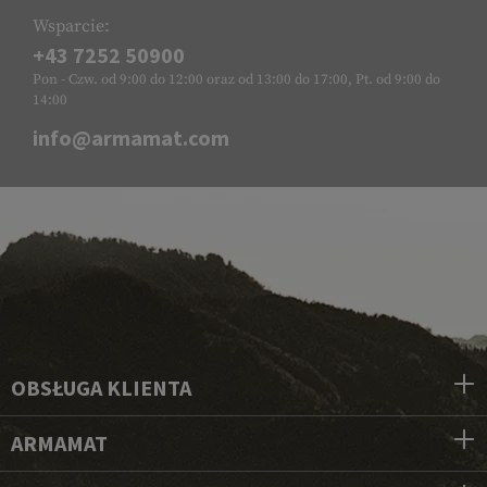
Wsparcie:
+43 7252 50900
Pon - Czw. od 9:00 do 12:00 oraz od 13:00 do 17:00, Pt. od 9:00 do
14:00
info@armamat.com
OBSŁUGA KLIENTA
ARMAMAT