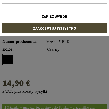
ZAPISZ WYBÓR
ZAAKCEPTUJ WSZYSTKO
Numer artykułu:
10502806000
Numer producenta:
MAG445-BLK
Kolor:
Czarny
14,90 €
z VAT, plus koszty wysyłki
2-3 Sztuki w magazynie, dostawa do Polska w ciągu kilku dni