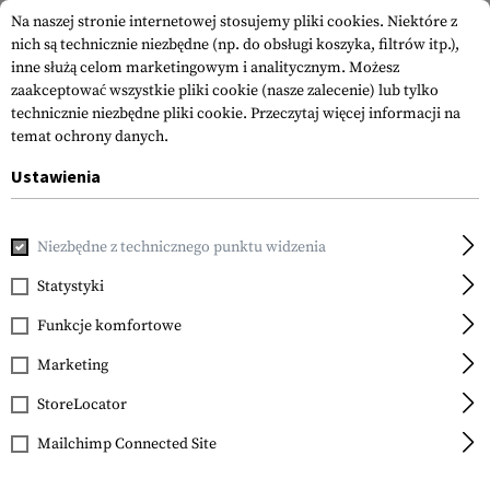
Na naszej stronie internetowej stosujemy pliki cookies. Niektóre z
nich są technicznie niezbędne (np. do obsługi koszyka, filtrów itp.),
inne służą celom marketingowym i analitycznym. Możesz
zaakceptować wszystkie pliki cookie (nasze zalecenie) lub tylko
technicznie niezbędne pliki cookie.
Przeczytaj więcej informacji na
temat ochrony danych.
Ustawienia
Strona główna
Akcesoria do Broni
Kolby
Akcesoria do K
Niezbędne z technicznego punktu widzenia
Magpul
AK 0.25 Inch Cheek Riser
Statystyki
Funkcje komfortowe
Marketing
StoreLocator
Mailchimp Connected Site