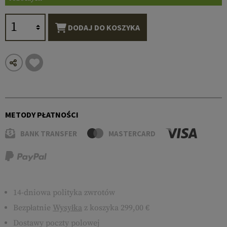
DODAJ DO KOSZYKA
METODY PŁATNOŚCI
BANK TRANSFER
MASTERCARD
14-dniowa polityka zwrotów
Bezpłatnie
Wysyłka
z koszyka 299,00 €
Dostawy poczty polowej