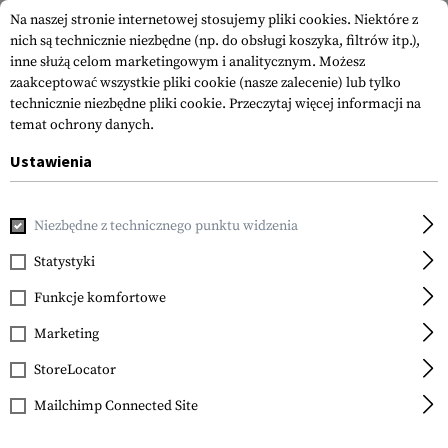
Na naszej stronie internetowej stosujemy pliki cookies. Niektóre z
nich są technicznie niezbędne (np. do obsługi koszyka, filtrów itp.),
inne służą celom marketingowym i analitycznym. Możesz
zaakceptować wszystkie pliki cookie (nasze zalecenie) lub tylko
technicznie niezbędne pliki cookie.
Przeczytaj więcej informacji na
temat ochrony danych.
Ustawienia
Strona główna
Sprzęt
Naszywki
Woven Patches
Vital
Niezbędne z technicznego punktu widzenia
Clawgear
A Neg Bloodgroup
Statystyki
Patch
Funkcje komfortowe
Marketing
StoreLocator
Mailchimp Connected Site