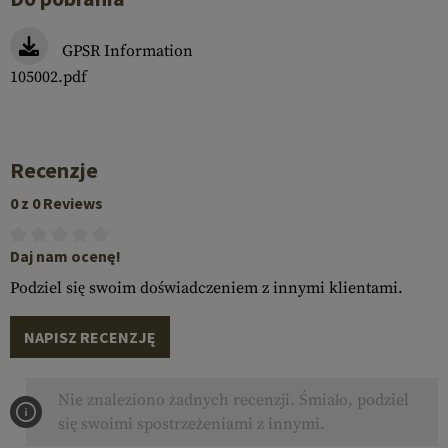
GPSR Information
105002.pdf
Recenzje
0 z 0 Reviews
Daj nam ocenę!
Podziel się swoim doświadczeniem z innymi klientami.
NAPISZ RECENZJĘ
Nie znaleziono żadnych recenzji. Śmiało, podziel
się swoimi spostrzeżeniami z innymi.