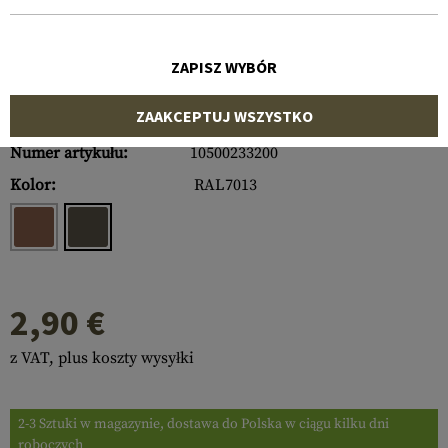
ZAPISZ WYBÓR
ZAAKCEPTUJ WSZYSTKO
Numer artykułu:
10500233200
Kolor:
RAL7013
2,90 €
z VAT, plus koszty wysyłki
2-3 Sztuki w magazynie, dostawa do Polska w ciągu kilku dni
roboczych