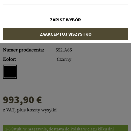
ZAPISZ WYBÓR
ZAAKCEPTUJ WSZYSTKO
Numer artykułu:
10101606000
Numer producenta:
552.A65
Kolor:
Czarny
993,90 €
z VAT, plus koszty wysyłki
2-3 Sztuki w magazynie, dostawa do Polska w ciągu kilku dni