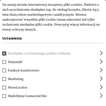
Na naszej stronie internetowej stosujemy pliki cookies. Niektóre z
nich są technicznie niezbędne (np. do obsługi koszyka, filtrów itp.),
inne służą celom marketingowym i analitycznym. Możesz
zaakceptować wszystkie pliki cookie (nasze zalecenie) lub tylko
technicznie niezbędne pliki cookie.
Przeczytaj więcej informacji na
temat ochrony danych.
Ustawienia
Strona główna
Akcesoria do Broni
Celowniki
Celowniki
Niezbędne z technicznego punktu widzenia
EoTech
552.A65
Statystyki
Funkcje komfortowe
Marketing
StoreLocator
Mailchimp Connected Site