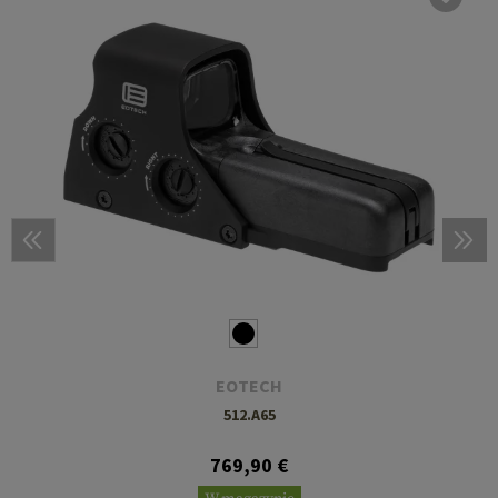
EOTECH
512.A65
769,90 €