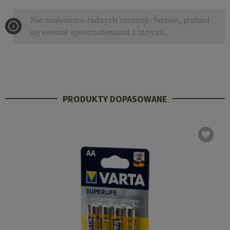
Nie znaleziono żadnych recenzji. Śmiało, podziel
się swoimi spostrzeżeniami z innymi.
PRODUKTY DOPASOWANE