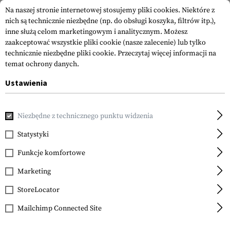
Na naszej stronie internetowej stosujemy pliki cookies. Niektóre z
nich są technicznie niezbędne (np. do obsługi koszyka, filtrów itp.),
inne służą celom marketingowym i analitycznym. Możesz
zaakceptować wszystkie pliki cookie (nasze zalecenie) lub tylko
technicznie niezbędne pliki cookie.
Przeczytaj więcej informacji na
temat ochrony danych.
Ustawienia
Strona główna
Sprzęt
Ładownice
Ładownice na Magazyn
Niezbędne z technicznego punktu widzenia
Invader Gear
5.56 Single Direct
Statystyki
Action Mag Pouch
Funkcje komfortowe
Marketing
StoreLocator
Mailchimp Connected Site