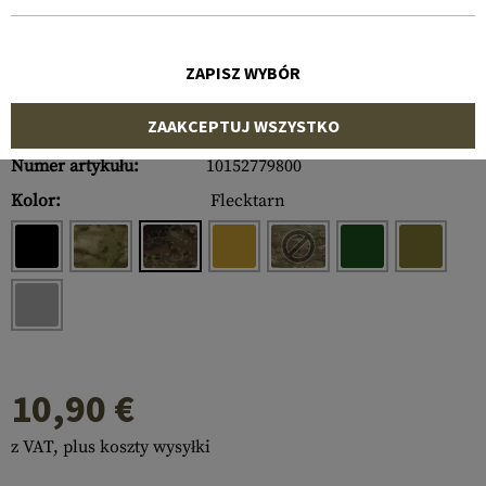
ZAPISZ WYBÓR
ZAAKCEPTUJ WSZYSTKO
Numer artykułu:
10152779800
Kolor:
Flecktarn
10,90 €
z VAT, plus koszty wysyłki