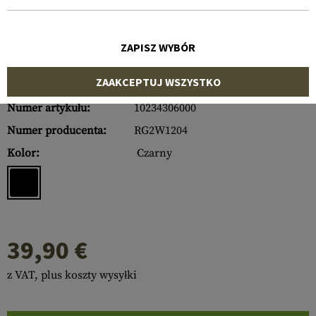
ZAPISZ WYBÓR
ZAAKCEPTUJ WSZYSTKO
Numer artykułu:
10234306000
Numer producenta:
RG2W1204
Kolor:
Czarny
39,90 €
z VAT, plus koszty wysyłki