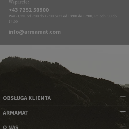
Wsparcie:
+43 7252 50900
Pon - Czw. od 9:00 do 12:00 oraz od 13:00 do 17:00, Pt. od 9:00 do
14:00
info@armamat.com
OBSŁUGA KLIENTA
ARMAMAT
O NAS