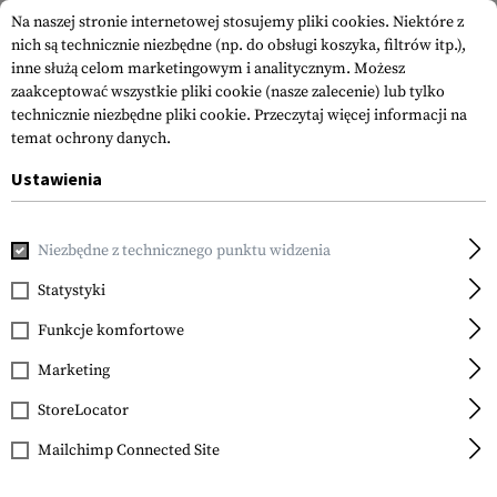
Na naszej stronie internetowej stosujemy pliki cookies. Niektóre z
nich są technicznie niezbędne (np. do obsługi koszyka, filtrów itp.),
inne służą celom marketingowym i analitycznym. Możesz
zaakceptować wszystkie pliki cookie (nasze zalecenie) lub tylko
technicznie niezbędne pliki cookie.
Przeczytaj więcej informacji na
temat ochrony danych.
Ustawienia
Strona główna
Akcesoria do Broni
Celowniki
Lunety Cel
Niezbędne z technicznego punktu widzenia
Leapers
25.4mm CNC Mount
Statystyki
Rings High
Funkcje komfortowe
Marketing
StoreLocator
Mailchimp Connected Site